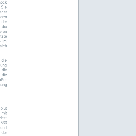
hock
 Sie
riet
ohen
 der
 die
eren
tzte
e im
sich
 die
fung
 die
 die
oßer
gung
olut
 mit
chst
1533
 und
 der