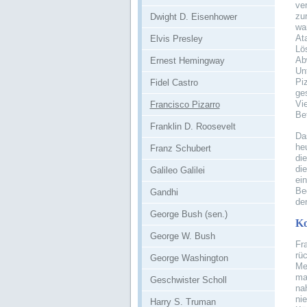
ve
zu
Dwight D. Eisenhower
wa
At
Elvis Presley
Lö
Ab
Ernest Hemingway
Un
Piz
Fidel Castro
ge
Vi
Francisco Pizarro
Be
Franklin D. Roosevelt
Da
he
Franz Schubert
di
di
Galileo Galilei
ei
Be
Gandhi
de
George Bush (sen.)
Ko
George W. Bush
Fr
rü
George Washington
Me
ma
Geschwister Scholl
na
ni
Harry S. Truman