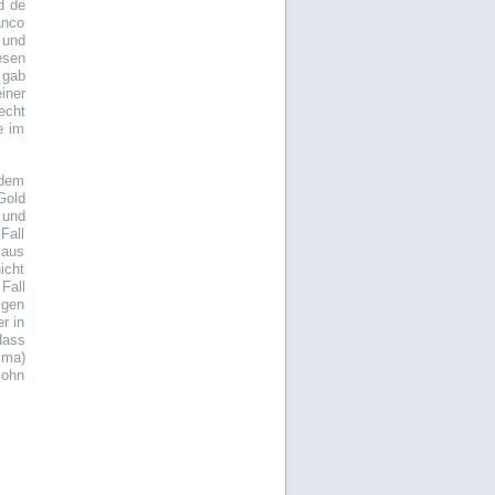
d de
anco
 und
esen
 gab
iner
echt
e im
 dem
Gold
 und
Fall
 aus
icht
Fall
igen
r in
dass
ima)
Sohn