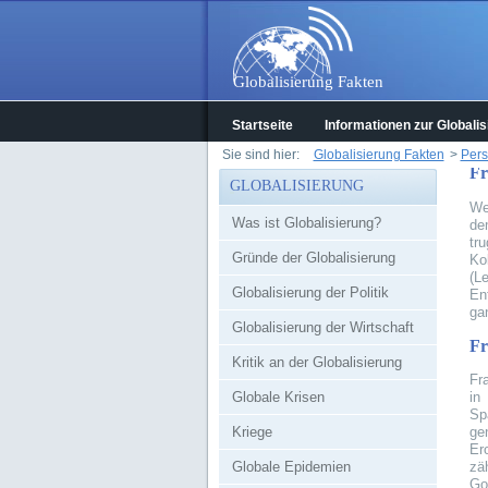
Globalisierung Fakten
Startseite
Informationen zur Globalis
Sie sind hier:
Globalisierung Fakten
>
Pers
Fr
GLOBALISIERUNG
We
Was ist Globalisierung?
de
tr
Gründe der Globalisierung
Ko
(L
Globalisierung der Politik
En
ga
Globalisierung der Wirtschaft
Fr
Kritik an der Globalisierung
Fr
Globale Krisen
in
Sp
Kriege
ge
Er
Globale Epidemien
zä
Go