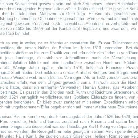
ttelloser Schweinehirt gewesen sein und blieb Zeit seines Lebens Analphabet
inen herausragenden Eigenschaften zählte Tapferkeit und eine gewisse Schl
e ihm bei taktischen Manövern zu Gute kam. Er wird als entschlossen
elstrebig beschrieben. Ohne diese Eigenschaften wäre er vermutlich auch nich
folgreich gewesen. Zunächst lockte ihn wohl das Abenteuer, er verbrachte meh
hre (von 1502 bis 1509) auf der Karibikinsel Hispaniola, und zwar dort, wo 
te Haiti befindet.
ch es zog in weiter, neuer Abenteuer erwarteten ihn. Er war Teilnehmer an
pedition, die Vasco Núñez de Balboa im Jahre 1513 unternahm. Bei di
pedition stieß man bis zum Pazifik vor und erkundete den Isthmus von Pan
so jene Landenge, die sich vor Jahrmillionen nach der Verschiebung
ntinentalplatten bildete und eine Landbrücke zwischen Nord- und Südame
rstellt. Wenige Jahre später, nämlich 1519, ließ sich Francisco Pizarr
nama-Stadt nieder. Dort bekleidete er das Amt des Richters und Bürgermeist
f diese Weise erwarb er ein kleines Vermögen. Als er 1522 von der Existenz
kareiches erfuhr, war sein Ehrgeiz geweckt, zumal ihn wohl auch die Nachr
reicht hatte, dass ein entfernter Verwandter, Hernán Cortes, das Aztekenr
obert hatte. Es passt in das Bild des nach Ruhm und Reichtum Strebenden, 
 sich 1524 vertraglich verpflichtete, das Goldland Eldorado zu finden, von
genden berichteten. Er blieb zwar zunächst mit seinen Expeditionen erfolg
ch mit ungebrochenem Eifer begab er sich auf immer wieder neue Exkursione
ancisco Pizarro konnte von der Erkundungsfahrt der Jahre 1526 bis 1528, bei
 Peru erreichte, Gold und Lamas zunächst nach Panama und später bis 
anien bringen. Zu dieser Zeit war der Habsburger Karl I König von Spanien, j
rrscher, von dem die Rede geht, er habe gesagt, in seinem Reich gehe die S
cht unter. Falls Karl I, der zugleich auch Kaiser des Heiligen Römischen Rei