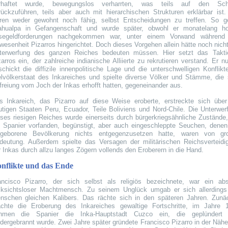
rhaftet wurde, bewegungslos verharrten, was teils auf den Sc
rückzuführen, teils aber auch mit hierarchischen Strukturen erklärbar ist.
ren weder gewohnt noch fähig, selbst Entscheidungen zu treffen. So ge
ahualpa in Gefangenschaft und wurde später, obwohl er monatelang h
segeldforderungen nachgekommen war, unter einem Vorwand während
wesenheit Pizarros hingerichtet. Doch dieses Vorgehen allein hätte noch nicht
terwerfung des ganzen Reiches bedeuten müssen. Hier setzt das Takti
arros ein, der zahlreiche indianische Alliierte zu rekrutieren verstand. Er nu
schickt die diffizile innenpolitische Lage und die unterschwelligen Konflikt
elvölkerstaat des Inkareiches und spielte diverse Völker und Stämme, die 
freiung vom Joch der Inkas erhofft hatten, gegeneinander aus.
s Inkareich, das Pizarro auf diese Weise eroberte, erstreckte sich über
utigen Staaten Peru, Ecuador, Teile Boliviens und Nord-Chile. Die Unterwer
eses riesigen Reiches wurde einerseits durch bürgerkriegsähnliche Zustände,
e Spanier vorfanden, begünstigt, aber auch eingeschleppte Seuchen, denen
ngeborene Bevölkerung nichts entgegenzusetzen hatte, waren von gr
deutung. Außerdem spielte das Versagen der militärischen Reichsverteidi
r Inkas durch allzu langes Zögern vollends den Eroberern in die Hand.
nflikte und das Ende
ancisco Pizarro, der sich selbst als religiös bezeichnete, war ein abs
cksichtsloser Machtmensch. Zu seinem Unglück umgab er sich allerdings
nschen gleichen Kalibers. Das rächte sich in den späteren Jahren. Zunä
chte die Eroberung des Inkareiches gewaltige Fortschritte, im Jahre 
hmen die Spanier die Inka-Hauptstadt Cuzco ein, die geplündert
edergebrannt wurde. Zwei Jahre später gründete Francisco Pizarro in der Nähe