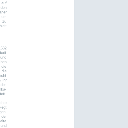
 auf
 den
aher
, um
s zu
ielt
1532
tadt
 und
chen
 die
 die
icht
 ihr
 des
nka-
att.
chte
legt
gen.
 der
eite
 und