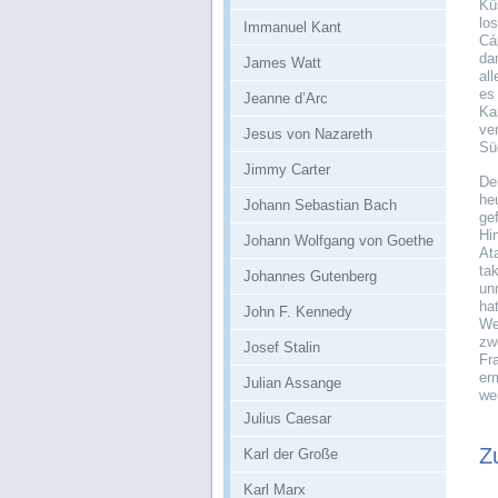
Kü
lo
Immanuel Kant
Cá
da
James Watt
all
es
Jeanne d’Arc
Ka
ve
Jesus von Nazareth
Sü
Jimmy Carter
De
he
Johann Sebastian Bach
ge
Hi
Johann Wolfgang von Goethe
At
ta
Johannes Gutenberg
un
ha
John F. Kennedy
We
zw
Josef Stalin
Fr
er
Julian Assange
wer
Julius Caesar
Z
Karl der Große
Karl Marx