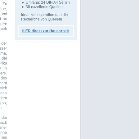
► Umfang: 24 DIN A4 Seiten
. Zu
► 38 exzellente Quellen
äue,
 und
Ideal zur Inspiration und die
t so
Recherche von Quellen!
rere
sich
HIER direkt zur Hausarbeit
 der
eser
ama,
 der
rika
o in
ers.
 des
icht
eich
dass
 dem
los,
n.
 der
nach
ener
onne
ches