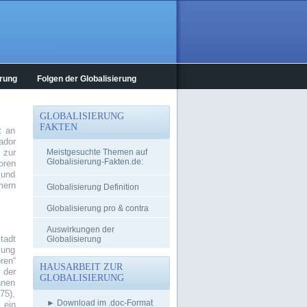
erung
Folgen der Globalisierung
GLOBALISIERUNG
FAKTEN
t an
ador
 zur
Meistgesuchte Themen auf
Globalisierung-Fakten.de:
oren
 und
mern
Globalisierung Definition
Globalisierung pro & contra
Auswirkungen der
tadt
Globalisierung
zung
ren“
HAUSARBEIT ZUR
 der
GLOBALISIERUNG
hnen
75),
► Download im .doc-Format
 ein