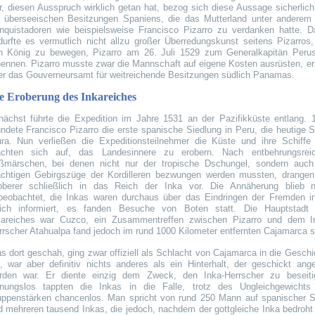
r, diesen Ausspruch wirklich getan hat, bezog sich diese Aussage sicherlich
e überseeischen Besitzungen Spaniens, die das Mutterland unter anderem
nquistadoren wie beispielsweise Francisco Pizarro zu verdanken hatte. D
durfte es vermutlich nicht allzu großer Überredungskunst seitens Pizarros
n König zu bewegen, Pizarro am 26. Juli 1529 zum Generalkapitän Peru
nennen. Pizarro musste zwar die Mannschaft auf eigene Kosten ausrüsten, erh
er das Gouverneursamt für weitreichende Besitzungen südlich Panamas.
e Eroberung des Inkareiches
nächst führte die Expedition im Jahre 1531 an der Pazifikküste entlang. 
ündete Francisco Pizarro die erste spanische Siedlung in Peru, die heutige S
ura. Nun verließen die Expeditionsteilnehmer die Küste und ihre Schiffe
chten sich auf, das Landesinnere zu erobern. Nach entbehrungsrei
ßmärschen, bei denen nicht nur der tropische Dschungel, sondern auch
chtigen Gebirgszüge der Kordilleren bezwungen werden mussten, drangen
oberer schließlich in das Reich der Inka vor. Die Annäherung blieb n
beobachtet, die Inkas waren durchaus über das Eindringen der Fremden in
ich informiert, es fanden Besuche von Boten statt. Die Hauptstadt
kareiches war Cuzco, ein Zusammentreffen zwischen Pizarro und dem I
rrscher Atahualpa fand jedoch im rund 1000 Kilometer entfernten Cajamarca st
s dort geschah, ging zwar offiziell als Schlacht von Cajamarca in die Geschi
n, war aber definitiv nichts anderes als ein Hinterhalt, der geschickt ange
rden war. Er diente einzig dem Zweck, den Inka-Herrscher zu beseiti
nungslos tappten die Inkas in die Falle, trotz des Ungleichgewichts
uppenstärken chancenlos. Man spricht von rund 250 Mann auf spanischer S
d mehreren tausend Inkas, die jedoch, nachdem der gottgleiche Inka bedroht