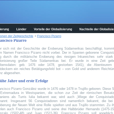
ierung
Länder
Vorteile der Globalisierung
Nachteile der Globalisi
onen der Zeitgeschichte
>
Francisco Pizarro
ancisco Pizarro
r sich mit der Geschichte der Eroberung Südamerikas beschäftigt, komm
m Namen Francisco Pizarro nicht vorbei. Der in Spanien geborene Conquist
ug durch die militärische Eroberung des riesigen Inkareiches sehr stark
lonisierung großer Teile Südamerikas bei. Er wurde in eine Zeit geb
ebensdaten: geb. 1476 oder 1478, gestorben 1541), die Abenteurern
tdeckern ein reiches Betätigungsfeld bot – von Gold und anderem Reichtü
nz abgesehen.
ühe Jahre und erste Erfolge
ancisco Pizarro González wurde in 1476 oder 1478 in Trujillo geboren. Diese S
 Extremadura in Westspanien, die schon zur Zeit der römischen Besat
aniens als Turris Iulia bekannt war, wird auch „Wiege der Conquistado
nannt. Insgesamt 56 Conquistadoren sind namentlich bekannt, die bei
oberung der Neuen Welt eine Rolle spielten und aus Trujillo stammten. Zu i
hlen auch Francisco Pizarro und seine drei Halbbrüder Hernando (1475-15
nzalo (1502-48) und Juan (1511-36). Francisco Pizarro soll angeblich