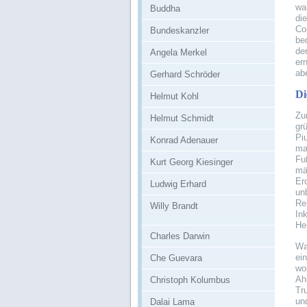
wa
Buddha
di
Co
Bundeskanzler
be
de
Angela Merkel
er
ab
Gerhard Schröder
Di
Helmut Kohl
Zu
Helmut Schmidt
gr
Pi
Konrad Adenauer
ma
Fu
Kurt Georg Kiesinger
mä
Er
Ludwig Erhard
un
Re
Willy Brandt
In
He
Charles Darwin
Wa
ei
Che Guevara
wo
Ah
Christoph Kolumbus
Tr
un
Dalai Lama