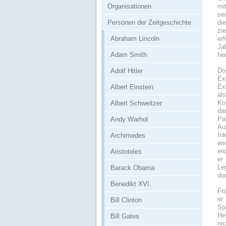
Organisationen
mi
se
Personen der Zeitgeschichte
di
zi
Abraham Lincoln
er
Ja
Adam Smith
heu
Do
Adolf Hitler
Ex
Ex
Albert Einstein
al
Ko
Albert Schweitzer
da
Pa
Andy Warhol
Au
In
Archimedes
er
er
Aristoteles
er
Le
Barack Obama
do
Benedikt XVI.
Fr
er
Bill Clinton
Sp
He
Bill Gates
ni