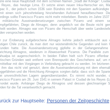
ste eine neue Hauptstadt mit dem schönen Namen „Stadt der Könige“: Ciuda
s Reyes, das heutige Lima. Er setzte einen neuen Inka-Herrscher ein, M
pac II., der jedoch schon 1536 sein Bündnis mit den Spaniern aufkündigte
mit einen sich jahrzehntelang hinziehenden Aufstand heraufbeschwor. Di
erdings sollte Francisco Pizarro nicht mehr miterleben. Bereits im Jahre 1537
 militärische Auseinandersetzungen zwischen Pizarro und einem se
mpfgefährten, Diego de Almagro, denn angeblich sei die Beute nicht ger
rteilt worden. Almagro war von Pizarro die Herrschaft über weite Landesteil
den versprochen worden.
r zur Eroberung aufgebrochene Almagro kehrte jedoch enttäuscht aus
utigen Chile zurück, da man dort nur wüstenähnliche Gegenden und kein 
funden hatte. Die Auseinandersetzung gipfelte in der Gefangennahme
nrichtung Almagros, wiederum in Abwesenheit Pizarros. Die Parallele zum 
ahualpa ist augenscheinlich. In beiden Fällen hielt sich Pizarro offenbar
ktischen Gründen weit entfernt vom Brennpunkt des Geschehens auf, um n
mittelbar mit den Vorgängen in Verbindung gebracht zu werden. Im letzteren 
t ihm das nicht viel genutzt, denn die Auseinandersetzung mit dem ehemal
ggefährten und die Hinrichtung Almagros sorgten dafür, dass sich die Spanie
ei unversöhnlichen Lagern gegenüberstanden. Es nimmt nicht wunder, 
ancisco Pizarro am 26. Juni 1541 in seinem Palast in Ciudad de los Reyes (L
mordet wurde. Anhänger Diego de Almagros und dessen gleichnamiger 
den für die Tat verantwortlich gemacht.
urück zur Hauptseite:
Personen der Zeitgeschichte