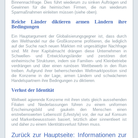
Binnennachfrage. Dies führt wiederum zu sinken Aufträgen und
Gewinnen für die heimischen Firmen, die nun wiederum
Sparmaßnahmen einleiten müssen (siehe oben).
Reiche Länder diktieren armen Ländern ihre
Bedingungen
Ein Hauptargument der Globalisierungsgegner ist, dass durch
den Welthandel nur die Großkonzerne profitieren, die lediglich
auf der Suche nach neuen Märkten mit ungesättigter Nachfrage
sind. Mit ihrer Kapitalmacht drängen diese Unternehmen in
Schwellen- und Entwicklungsländer und zerstören dort
einheimische Strukturen, indem sie Familien- und Kleinbetriebe
verdrängen und über einen ruinösen Wettbewerb in den Ruin
treiben. Aufgrund ihrer beherrschenden Weltmarktposition sind
die Konzerne in der Lage, armen Ländern und schwächeren
Handelspartnern ihre Bedingungen zu diktieren.
Verlust der Identität
Weltweit agierende Konzerne mit ihren stets gleich aussehenden
Filialen und Niederlassungen führen zu einem uniformen
Erscheinungsbild und gaukeln den Menschen einen
erstrebenswerten Lebensstil (Lifestyle) vor, der nur auf Konsum
und Markenbewusstsein basiert, letztlich aber sinnentleert ist
und daher zu einem Identitätsverlust führen muss.
Zurück zur Hauptseite:
Informationen zur