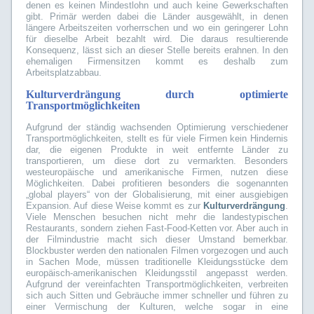
denen es keinen Mindestlohn und auch keine Gewerkschaften
gibt. Primär werden dabei die Länder ausgewählt, in denen
längere Arbeitszeiten vorherrschen und wo ein geringerer Lohn
für dieselbe Arbeit bezahlt wird. Die daraus resultierende
Konsequenz, lässt sich an dieser Stelle bereits erahnen. In den
ehemaligen Firmensitzen kommt es deshalb zum
Arbeitsplatzabbau.
Kulturverdrängung durch optimierte
Transportmöglichkeiten
Aufgrund der ständig wachsenden Optimierung verschiedener
Transportmöglichkeiten, stellt es für viele Firmen kein Hindernis
dar, die eigenen Produkte in weit entfernte Länder zu
transportieren, um diese dort zu vermarkten. Besonders
westeuropäische und amerikanische Firmen, nutzen diese
Möglichkeiten. Dabei profitieren besonders die sogenannten
„global players“ von der Globalisierung, mit einer ausgiebigen
Expansion. Auf diese Weise kommt es zur
Kulturverdrängung
.
Viele Menschen besuchen nicht mehr die landestypischen
Restaurants, sondern ziehen Fast-Food-Ketten vor. Aber auch in
der Filmindustrie macht sich dieser Umstand bemerkbar.
Blockbuster werden den nationalen Filmen vorgezogen und auch
in Sachen Mode, müssen traditionelle Kleidungsstücke dem
europäisch-amerikanischen Kleidungsstil angepasst werden.
Aufgrund der vereinfachten Transportmöglichkeiten, verbreiten
sich auch Sitten und Gebräuche immer schneller und führen zu
einer Vermischung der Kulturen, welche sogar in eine