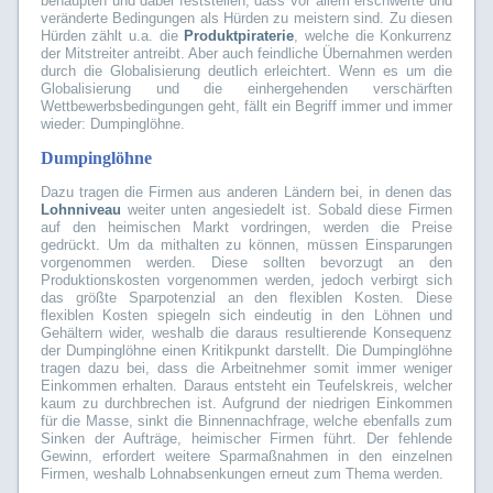
behaupten und dabei feststellen, dass vor allem erschwerte und
veränderte Bedingungen als Hürden zu meistern sind. Zu diesen
Hürden zählt u.a. die
Produktpiraterie
, welche die Konkurrenz
der Mitstreiter antreibt. Aber auch feindliche Übernahmen werden
durch die Globalisierung deutlich erleichtert. Wenn es um die
Globalisierung und die einhergehenden verschärften
Wettbewerbsbedingungen geht, fällt ein Begriff immer und immer
wieder: Dumpinglöhne.
Dumpinglöhne
Dazu tragen die Firmen aus anderen Ländern bei, in denen das
Lohnniveau
weiter unten angesiedelt ist. Sobald diese Firmen
auf den heimischen Markt vordringen, werden die Preise
gedrückt. Um da mithalten zu können, müssen Einsparungen
vorgenommen werden. Diese sollten bevorzugt an den
Produktionskosten vorgenommen werden, jedoch verbirgt sich
das größte Sparpotenzial an den flexiblen Kosten. Diese
flexiblen Kosten spiegeln sich eindeutig in den Löhnen und
Gehältern wider, weshalb die daraus resultierende Konsequenz
der Dumpinglöhne einen Kritikpunkt darstellt. Die Dumpinglöhne
tragen dazu bei, dass die Arbeitnehmer somit immer weniger
Einkommen erhalten. Daraus entsteht ein Teufelskreis, welcher
kaum zu durchbrechen ist. Aufgrund der niedrigen Einkommen
für die Masse, sinkt die Binnennachfrage, welche ebenfalls zum
Sinken der Aufträge, heimischer Firmen führt. Der fehlende
Gewinn, erfordert weitere Sparmaßnahmen in den einzelnen
Firmen, weshalb Lohnabsenkungen erneut zum Thema werden.