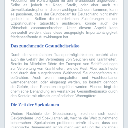
Produktion der Konsumgüter für den Grundbedarf angewiesen.
Sollte es jedoch zu Krieg, Streik, oder aber auch zu
Umweltkatastrophen in diesen wichtigen Ländern kommen, kann
es passieren, dass der Grundbedarf für Deutschland nicht mehr
gedeckt ist. Sollten die erforderlichen Zulieferungen in der
Exportindustrie tatsächlich ausbleiben, könnte auch die
Wirtschaft zusammenbrechen. Unter diesem Aspekt kann
bezweifelt werden, dass diese ausgeprägte Importabhängigkeit
friedensstiftende Auswirkungen hat.
Das zunehmende Gesundheitsrisiko
Durch die vereinfachten Transportmöglichkeiten, besteht aber
auch die Gefahr der Verbreitung von Seuchen und Krankheiten.
Bereits im Mittelalter führte der Transport von Schiffsladungen
zur Verbreitung von Krankheiten, wie die Pest. Aber auch heute
sind durch den ausgedehnten Welthandel Seuchengefahren zu
befürchten. Auch wenn Europaletten und Frachtcontainer
wärmebehandelt, oder eingesagt werden, so besteht dennoch
die Gefahr, dass Parasiten eingeführt werden. Ebenso birgt die
chemische Behandlung ein verstärktes Gesundheitsrisiko durch
den Kontakt mit oftmals empfindlichen Warengütern.
Die Zeit der Spekulanten
Weitere Nachteile der Globalisierung, zeichnen sich durch
Geldjongleure und Spekulanten ab, welche die Welt zunehmend
beherrschen. Spekulanten profitieren primär davon, dass der
inländische Binnenmarkt nichts mehr wert ist und der Zollabbau