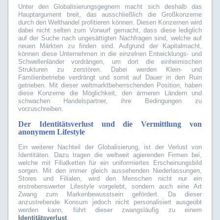
Unter den Globalisierungsgegnern macht sich deshalb das
Hauptargument breit, das ausschließlich die Großkonzerne
durch den Welthandel profitieren können. Diesen Konzernen wird
dabei nicht selten zum Vorwurf gemacht, dass diese lediglich
auf der Suche nach ungesättigten Nachfragen sind, welche auf
neuen Märkten zu finden sind. Aufgrund der Kapitalmacht,
können diese Unternehmen in die einzelnen Entwicklungs- und
Schwellenländer vordrängen, um dort die einheimischen
Strukturen zu zerstören. Dabei werden Klein- und
Familienbetriebe verdrängt und somit auf Dauer in den Ruin
getrieben. Mit dieser weltmarktbeherrschenden Position, haben
diese Konzerne die Möglichkeit, den ärmeren Ländern und
schwachen Handelspartner, ihre Bedingungen zu
vorzuschreiben.
Der Identitätsverlust und die Vermittlung von
anonymem Lifestyle
Ein weiterer Nachteil der Globalisierung, ist der Verlust von
Identitäten. Dazu tragen die weltweit agierenden Firmen bei,
welche mit Filialketten für ein uniformiertes Erscheinungsbild
sorgen. Mit den immer gleich aussehenden Niederlassungen,
Stores und Filialen, wird den Menschen nicht nur ein
erstrebenswerter Lifestyle vorgelebt, sondern auch eine Art
Zwang zum Markenbewusstsein gefördert. Da dieser
anzustrebende Konsum jedoch nicht personalisiert ausgeübt
werden kann, führt dieser zwangsläufig zu einem
Identitätsverlust
.