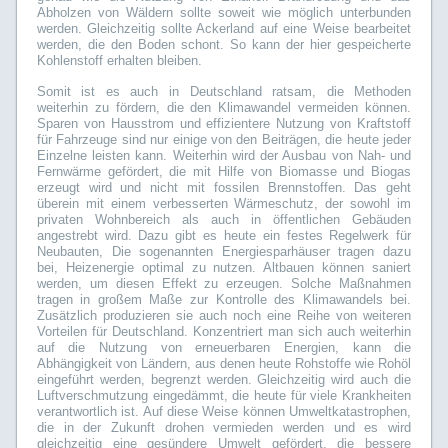
Abholzen von Wäldern sollte soweit wie möglich unterbunden
werden. Gleichzeitig sollte Ackerland auf eine Weise bearbeitet
werden, die den Boden schont. So kann der hier gespeicherte
Kohlenstoff erhalten bleiben.
Somit ist es auch in Deutschland ratsam, die Methoden
weiterhin zu fördern, die den Klimawandel vermeiden können.
Sparen von Hausstrom und effizientere Nutzung von Kraftstoff
für Fahrzeuge sind nur einige von den Beiträgen, die heute jeder
Einzelne leisten kann. Weiterhin wird der Ausbau von Nah- und
Fernwärme gefördert, die mit Hilfe von Biomasse und Biogas
erzeugt wird und nicht mit fossilen Brennstoffen. Das geht
überein mit einem verbesserten Wärmeschutz, der sowohl im
privaten Wohnbereich als auch in öffentlichen Gebäuden
angestrebt wird. Dazu gibt es heute ein festes Regelwerk für
Neubauten, Die sogenannten Energiesparhäuser tragen dazu
bei, Heizenergie optimal zu nutzen. Altbauen können saniert
werden, um diesen Effekt zu erzeugen. Solche Maßnahmen
tragen in großem Maße zur Kontrolle des Klimawandels bei.
Zusätzlich produzieren sie auch noch eine Reihe von weiteren
Vorteilen für Deutschland. Konzentriert man sich auch weiterhin
auf die Nutzung von erneuerbaren Energien, kann die
Abhängigkeit von Ländern, aus denen heute Rohstoffe wie Rohöl
eingeführt werden, begrenzt werden. Gleichzeitig wird auch die
Luftverschmutzung eingedämmt, die heute für viele Krankheiten
verantwortlich ist. Auf diese Weise können Umweltkatastrophen,
die in der Zukunft drohen vermieden werden und es wird
gleichzeitig eine gesündere Umwelt gefördert, die bessere