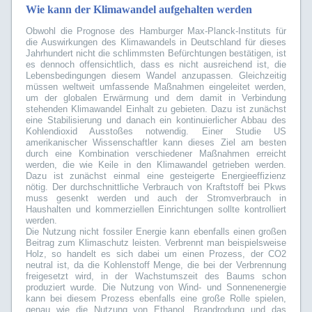
Wie kann der Klimawandel aufgehalten werden
Obwohl die Prognose des Hamburger Max-Planck-Instituts für
die Auswirkungen des Klimawandels in Deutschland für dieses
Jahrhundert nicht die schlimmsten Befürchtungen bestätigen, ist
es dennoch offensichtlich, dass es nicht ausreichend ist, die
Lebensbedingungen diesem Wandel anzupassen. Gleichzeitig
müssen weltweit umfassende Maßnahmen eingeleitet werden,
um der globalen Erwärmung und dem damit in Verbindung
stehenden Klimawandel Einhalt zu gebieten. Dazu ist zunächst
eine Stabilisierung und danach ein kontinuierlicher Abbau des
Kohlendioxid Ausstoßes notwendig. Einer Studie US
amerikanischer Wissenschaftler kann dieses Ziel am besten
durch eine Kombination verschiedener Maßnahmen erreicht
werden, die wie Keile in den Klimawandel getrieben werden.
Dazu ist zunächst einmal eine gesteigerte Energieeffizienz
nötig. Der durchschnittliche Verbrauch von Kraftstoff bei Pkws
muss gesenkt werden und auch der Stromverbrauch in
Haushalten und kommerziellen Einrichtungen sollte kontrolliert
werden.
Die Nutzung nicht fossiler Energie kann ebenfalls einen großen
Beitrag zum Klimaschutz leisten. Verbrennt man beispielsweise
Holz, so handelt es sich dabei um einen Prozess, der CO2
neutral ist, da die Kohlenstoff Menge, die bei der Verbrennung
freigesetzt wird, in der Wachstumszeit des Baums schon
produziert wurde. Die Nutzung von Wind- und Sonnenenergie
kann bei diesem Prozess ebenfalls eine große Rolle spielen,
genau wie die Nutzung von Ethanol. Brandrodung und das