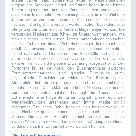
letzten Jahren sind zunehmend extreme Wettersituationen
aufgetaucht. Starkregen, Hagel und Stürme haben in den letzten
Jahren zugenommen und Klimaforscher sehen voraus, dass
sich diese klimatischen Erscheinungen auch in den nächsten
Jahren weiter vermehren werden. Klimamodelle, die für die
nächsten dreißig Jahre erstellt wurden, sehen besonders eine
Steigerung bei Stürmen und Niederschlagsmengen voraus. Die
verstärkten Niederschläge führen zu Überschwemmungen, wie
man sie schon in den letzten Jahren immer wieder beobachtet
hat. Die Anhäufung dieser Wetterbedingungen beruht nicht auf
Zufall. Das erwiesen auch die Forscher des Potsdamer Instituts
für Klimaforschung. Die vermehrten Regenfälle und auch oft
auftretende Hitzewellen lassen sich durch den Klimawandel
erklären, der durch die globale Erwärmung ausgelöst wird. Den
Forschern ist es gelungen, den Zusammenhang zwischen
Extremwettersituationen und globaler Erwärmung durch
physikalische Prinzipien zu erklären. Die Erwärmung der
Atmosphäre hat zur Folge, dass die Luft mehr Feuchtigkeit
enthalten kann. Das erklärt die erhöhte Niederschlagsmenge.
Auch die Computersimulation bestätigt die Theorie, dass
Extremwetter eine Folge der Erwärmung ist. Diese regionalen
Wetterbedingungen unterliegen auch immer wieder örtlich
begrenzten Einflüssen. Dabei kann es sich beispielsweise um
ein Hochdruckgebiet handeln, oder auch um eine
Meeresströmung, wie El Niño. Jedoch werden auch diese
lokalen Wettersysteme von der globalen Erwärmung beeinflusst,
so dass sie sich in Extremwetter verwandeln können.
Die Zukunft ist ungewiss