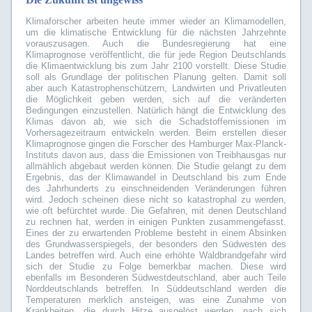
Klimaforscher arbeiten heute immer wieder an Klimamodellen,
um die klimatische Entwicklung für die nächsten Jahrzehnte
vorauszusagen. Auch die Bundesregierung hat eine
Klimaprognose veröffentlicht, die für jede Region Deutschlands
die Klimaentwicklung bis zum Jahr 2100 vorstellt. Diese Studie
soll als Grundlage der politischen Planung gelten. Damit soll
aber auch Katastrophenschützern, Landwirten und Privatleuten
die Möglichkeit geben werden, sich auf die veränderten
Bedingungen einzustellen. Natürlich hängt die Entwicklung des
Klimas davon ab, wie sich die Schadstoffemissionen im
Vorhersagezeitraum entwickeln werden. Beim erstellen dieser
Klimaprognose gingen die Forscher des Hamburger Max-Planck-
Instituts davon aus, dass die Emissionen von Treibhausgas nur
allmählich abgebaut werden können. Die Studie gelangt zu dem
Ergebnis, das der Klimawandel in Deutschland bis zum Ende
des Jahrhunderts zu einschneidenden Veränderungen führen
wird. Jedoch scheinen diese nicht so katastrophal zu werden,
wie oft befürchtet wurde. Die Gefahren, mit denen Deutschland
zu rechnen hat, werden in einigen Punkten zusammengefasst.
Eines der zu erwartenden Probleme besteht in einem Absinken
des Grundwasserspiegels, der besonders den Südwesten des
Landes betreffen wird. Auch eine erhöhte Waldbrandgefahr wird
sich der Studie zu Folge bemerkbar machen. Diese wird
ebenfalls im Besonderen Südwestdeutschland, aber auch Teile
Norddeutschlands betreffen. In Süddeutschland werden die
Temperaturen merklich ansteigen, was eine Zunahme von
Krankheiten, die durch Hitze ausgelöst werden, nach sich