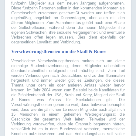
fünfzehn Mitglieder aus dem neuen Jahrgang aufgenommen.
Diese fünfzehn Personen sollen in den kommenden Monaten als
Gemeinschaft zusammen geschweißt werden und treffen sich
regelmäßig, angeblich an Donnerstagen, aber auch mit den
älteren Mitgliedern. Zum Aufnahmeritus gehört auch eine Phase
der Selbstreflexion, während derer die neuen Mitglieder ihre
eigenen Schwächen, ihre sexuelle Vergangenheit und eventuelle
Verbrechen offen legen müssen. Dies dient ebenfalls der
gegenseitigen Loyalität und Verbindung.
Verschwörungstheorien um die Skull & Bones
Verschiedene Verschwörungstheorien ranken sich um diese
einmalige Studentenverbindung, deren Mitglieder unbestritten
überdurchschnittlich erfolgreich und mächtig sind. Zum Teil
werden Verbindungen nach Deutschland und zu den Illuminaten
hergestellt und immer wieder gibt es Zeitungen, die dieses
Thema unter dem ein oder anderen Anlass wieder hervor
kramen. Im Jahr 2004 waren zum Beispiel beide Kandidaten für
die Präsidentschaft der USA, Bush und Kerry, Mitglied der Skull
& Bones, was Anlass für Spekulationen gibt. Die
Verschwörungstheorien gehen so weit, dass teilweise behauptet
wird, dass wie die jährlichen 15 neuen Mitglieder auch alljährlich
15 Menschen in einem geheimen Weltregierungsrat die
Geschicke der gesamten Welt leiten. Teilweise wird der
Verbindung vorgeworfen, dass sie Grabraub begangen hätten,
schließlich ist es in dem Bundesstaat verboten, menschliche
Knochen aufzubewahren und das Verbindungshaus soll voller