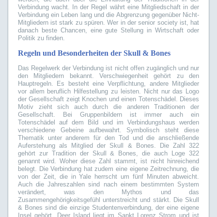
Verbindung wacht. In der Regel währt eine Mitgliedschaft in der
Verbindung ein Leben lang und die Abgrenzung gegenüber Nicht-
Mitgliedern ist stark zu spüren. Wer in der senior society ist, hat
danach beste Chancen, eine gute Stellung in Wirtschaft oder
Politik zu finden.
Regeln und Besonderheiten der Skull & Bones
Das Regelwerk der Verbindung ist nicht offen zugänglich und nur
den Mitgliedern bekannt. Verschwiegenheit gehört zu den
Hauptregeln. Es besteht eine Verpflichtung, andere Mitglieder
vor allem beruflich Hilfestellung zu leisten. Nicht nur das Logo
der Gesellschaft zeigt Knochen und einen Totenschädel. Dieses
Motiv zieht sich auch durch die anderen Traditionen der
Gesellschaft. Bei Gruppenbildern ist immer auch ein
Totenschädel auf dem Bild und im Verbindungshaus werden
verschiedene Gebeine aufbewahrt. Symbolisch steht diese
Thematik unter anderem für den Tod und die anschließende
Auferstehung als Mitglied der Skull & Bones. Die Zahl 322
gehört zur Tradition der Skull & Bones, die auch Loge 322
genannt wird. Woher diese Zahl stammt, ist nicht hinreichend
belegt. Die Verbindung hat zudem eine eigene Zeitrechnung, die
von der Zeit, die in Yale herrscht um fünf Minuten abweicht.
Auch die Jahreszahlen sind nach einem bestimmten System
verändert, was den Mythos und das
Zusammengehörigkeitsgefühl unterstreicht und stärkt. Die Skull
& Bones sind die einzige Studentenverbindung, der eine eigene
Insel gehört. Deer Island liegt im Sankt Lorenz Strom und ist