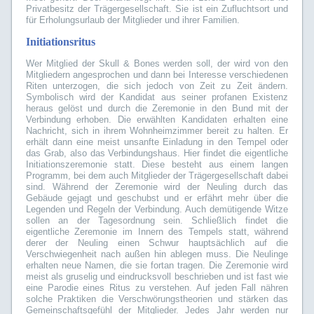
Privatbesitz der Trägergesellschaft. Sie ist ein Zufluchtsort und
für Erholungsurlaub der Mitglieder und ihrer Familien.
Initiationsritus
Wer Mitglied der Skull & Bones werden soll, der wird von den
Mitgliedern angesprochen und dann bei Interesse verschiedenen
Riten unterzogen, die sich jedoch von Zeit zu Zeit ändern.
Symbolisch wird der Kandidat aus seiner profanen Existenz
heraus gelöst und durch die Zeremonie in den Bund mit der
Verbindung erhoben. Die erwählten Kandidaten erhalten eine
Nachricht, sich in ihrem Wohnheimzimmer bereit zu halten. Er
erhält dann eine meist unsanfte Einladung in den Tempel oder
das Grab, also das Verbindungshaus. Hier findet die eigentliche
Initiationszeremonie statt. Diese besteht aus einem langen
Programm, bei dem auch Mitglieder der Trägergesellschaft dabei
sind. Während der Zeremonie wird der Neuling durch das
Gebäude gejagt und geschubst und er erfährt mehr über die
Legenden und Regeln der Verbindung. Auch demütigende Witze
sollen an der Tagesordnung sein. Schließlich findet die
eigentliche Zeremonie im Innern des Tempels statt, während
derer der Neuling einen Schwur hauptsächlich auf die
Verschwiegenheit nach außen hin ablegen muss. Die Neulinge
erhalten neue Namen, die sie fortan tragen. Die Zeremonie wird
meist als gruselig und eindrucksvoll beschrieben und ist fast wie
eine Parodie eines Ritus zu verstehen. Auf jeden Fall nähren
solche Praktiken die Verschwörungstheorien und stärken das
Gemeinschaftsgefühl der Mitglieder. Jedes Jahr werden nur