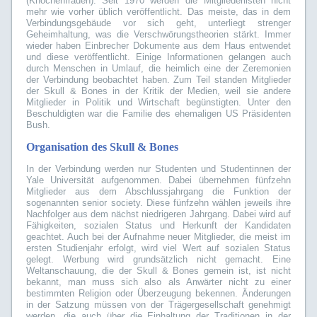
(Knochenfrauen). Seit 1970 werden die Mitgliederlisten nicht
mehr wie vorher üblich veröffentlicht. Das meiste, das in dem
Verbindungsgebäude vor sich geht, unterliegt strenger
Geheimhaltung, was die Verschwörungstheorien stärkt. Immer
wieder haben Einbrecher Dokumente aus dem Haus entwendet
und diese veröffentlicht. Einige Informationen gelangen auch
durch Menschen in Umlauf, die heimlich eine der Zeremonien
der Verbindung beobachtet haben. Zum Teil standen Mitglieder
der Skull & Bones in der Kritik der Medien, weil sie andere
Mitglieder in Politik und Wirtschaft begünstigten. Unter den
Beschuldigten war die Familie des ehemaligen US Präsidenten
Bush.
Organisation des Skull & Bones
In der Verbindung werden nur Studenten und Studentinnen der
Yale Universität aufgenommen. Dabei übernehmen fünfzehn
Mitglieder aus dem Abschlussjahrgang die Funktion der
sogenannten senior society. Diese fünfzehn wählen jeweils ihre
Nachfolger aus dem nächst niedrigeren Jahrgang. Dabei wird auf
Fähigkeiten, sozialen Status und Herkunft der Kandidaten
geachtet. Auch bei der Aufnahme neuer Mitglieder, die meist im
ersten Studienjahr erfolgt, wird viel Wert auf sozialen Status
gelegt. Werbung wird grundsätzlich nicht gemacht. Eine
Weltanschauung, die der Skull & Bones gemein ist, ist nicht
bekannt, man muss sich also als Anwärter nicht zu einer
bestimmten Religion oder Überzeugung bekennen. Änderungen
in der Satzung müssen von der Trägergesellschaft genehmigt
werden, die auch über die Einhaltung der Traditionen in der