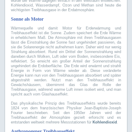
würde die Wärme dagegen einfach in den Weltraum entweichen.
Kohlendioxid, Wasserdampf, Ozon und Methan sind heute die
wichtigsten Treibhausgase in der Erdatmosphäre.
Sonne als Motor
Wärmequelle und damit Motor für Erderwärmung und
Treibhauseffekt ist die Sonne. Zudem speichert die Erde Wärme
in erheblichem Maß. Die Atmosphäre mit ihren Treibhausgasen
lässt die Einstrahlung der Sonne fast ungehindert passieren, da
sie die Solarenergie nicht aufnehmen kann. Daher wird nur wenig
Strahlung absorbiert. Rund ein Drittel der Sonnenstrahlung wird
daneben durch Wolken, Luft oder vom Boden, insbesondere Eis,
reflektiert. So erreicht ein großer Anteil der Sonnenstrahlung
ungehindert die Erdoberfläche. Die Erde wird erwärmt und strahlt
Energie in Form von Wärme wieder ab. Diese veränderte
Energie kann nun von den Treibhausgasen absorbiert und später
abgestrahlt werden. Nutzt man den Treibhauseffekt in
Gewächshäusern, übernimmt das Glas die Rolle der
Treibhausgase, während warme Luft innen isoliert wird, und man
spricht auch vom Glashauseffekt.
Das physikalische Prinzip des Treibhauseffekts wurde bereits
1824 von dem französischen Physiker Jean-Baptiste-Joseph
Fourier beschrieben. Seit den 1950er Jahren wird der
Treibhauseffekt der Atmosphäre gezielt erforscht und es
entstanden weltweit mehrere Messstationen für
Kohlendioxid
.
Anthropogener Treibhauseffekt