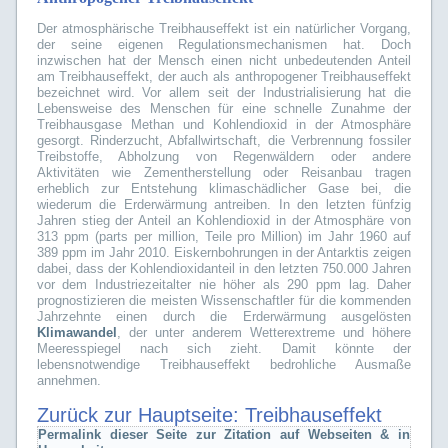
Der atmosphärische Treibhauseffekt ist ein natürlicher Vorgang,
der seine eigenen Regulationsmechanismen hat. Doch
inzwischen hat der Mensch einen nicht unbedeutenden Anteil
am Treibhauseffekt, der auch als anthropogener Treibhauseffekt
bezeichnet wird. Vor allem seit der Industrialisierung hat die
Lebensweise des Menschen für eine schnelle Zunahme der
Treibhausgase Methan und Kohlendioxid in der Atmosphäre
gesorgt. Rinderzucht, Abfallwirtschaft, die Verbrennung fossiler
Treibstoffe, Abholzung von Regenwäldern oder andere
Aktivitäten wie Zementherstellung oder Reisanbau tragen
erheblich zur Entstehung klimaschädlicher Gase bei, die
wiederum die Erderwärmung antreiben. In den letzten fünfzig
Jahren stieg der Anteil an Kohlendioxid in der Atmosphäre von
313 ppm (parts per million, Teile pro Million) im Jahr 1960 auf
389 ppm im Jahr 2010. Eiskernbohrungen in der Antarktis zeigen
dabei, dass der Kohlendioxidanteil in den letzten 750.000 Jahren
vor dem Industriezeitalter nie höher als 290 ppm lag. Daher
prognostizieren die meisten Wissenschaftler für die kommenden
Jahrzehnte einen durch die Erderwärmung ausgelösten
Klimawandel
, der unter anderem Wetterextreme und höhere
Meeresspiegel nach sich zieht. Damit könnte der
lebensnotwendige Treibhauseffekt bedrohliche Ausmaße
annehmen.
Zurück zur Hauptseite:
Treibhauseffekt
Permalink dieser Seite zur Zitation auf Webseiten & in