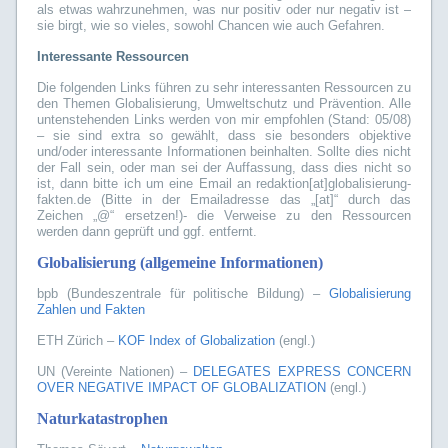
als etwas wahrzunehmen, was nur positiv oder nur negativ ist –
sie birgt, wie so vieles, sowohl Chancen wie auch Gefahren.
Interessante Ressourcen
Die folgenden Links führen zu sehr interessanten Ressourcen zu
den Themen Globalisierung, Umweltschutz und Prävention. Alle
untenstehenden Links werden von mir empfohlen (Stand: 05/08)
– sie sind extra so gewählt, dass sie besonders objektive
und/oder interessante Informationen beinhalten. Sollte dies nicht
der Fall sein, oder man sei der Auffassung, dass dies nicht so
ist, dann bitte ich um eine Email an redaktion[at]globalisierung-
fakten.de (Bitte in der Emailadresse das „[at]“ durch das
Zeichen „@“ ersetzen!)- die Verweise zu den Ressourcen
werden dann geprüft und ggf. entfernt.
Globalisierung (allgemeine Informationen)
bpb (Bundeszentrale für politische Bildung) –
Globalisierung
Zahlen und Fakten
ETH Zürich –
KOF Index of Globalization
(engl.)
UN (Vereinte Nationen) –
DELEGATES EXPRESS CONCERN
OVER NEGATIVE IMPACT OF GLOBALIZATION
(engl.)
Naturkatastrophen