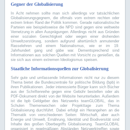
Gegner der Globalisierung
In Acht nehmen sollte man sich allerdings vor tatsächlichen
Globalisierungsgegnern, die oftmals vom extrem rechten oder
extrem linken Rand der Politik kommen. Gerade nationalistische
Parteien wie beispielsweise die NPD sind gegen eine weltweite
Vernetzung in allen Ausprägungen. Allerdings nicht aus Gründen
einer sozialen Gerechtigkeit oder wegen einer drohenden
Umweltzerstörung, sondern aufgrund altertümlich anmutender
Rasselehren und einem Nationalismus, wie er im 19.
Jahrhundert gang und gäbe war. Dementsprechend sind
Informationen aus solchen Quellen mit Vorsicht zu genießen, da
sie sich aus einem extremen Ideologismus speisen.
Staatliche Informationsquellen zur Globalisierung
Sehr gute und umfassende Informationen nicht nur zu diesem
Thema bietet die Bundeszentrale für politische Bildung (bpb) in
ihren Publikationen. Jeder interessierte Bürger kann sich Bücher
aus der Schriftenreihe gegen eine Gebühr bestellen oder als
PDF-Dokument direkt von der Website herunterladen. Außerdem
ist die bpb Geldgeber des Netzwerks teamGLOBAL, das in
Schulen Themenwochen oder Projekttage zum Thema
Globalisierung durchführt. Dabei erfolgt ein Herangehen an die
Thematik von verschiedenen Seiten: Wirtschaft, aber auch
Energie und Umwelt, Ernährung, Identität und Biodiversität sind
Inhalte des großen Oberbegriffs Globalisierung. TeamGLOBAL
organisiert in regelmäßigen Abständen Netzwerktreffen sowie