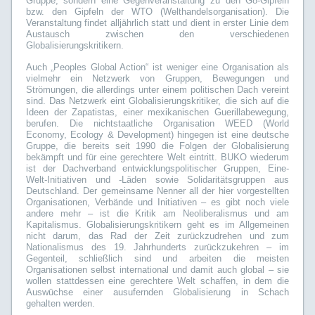
Gruppe, sondern eine Gegenveranstaltung zu den G8-Gipfeln
bzw. den Gipfeln der WTO (Welthandelsorganisation). Die
Veranstaltung findet alljährlich statt und dient in erster Linie dem
Austausch zwischen den verschiedenen
Globalisierungskritikern.
Auch „Peoples Global Action“ ist weniger eine Organisation als
vielmehr ein Netzwerk von Gruppen, Bewegungen und
Strömungen, die allerdings unter einem politischen Dach vereint
sind. Das Netzwerk eint Globalisierungskritiker, die sich auf die
Ideen der Zapatistas, einer mexikanischen Guerillabewegung,
berufen. Die nichtstaatliche Organisation WEED (World
Economy, Ecology & Development) hingegen ist eine deutsche
Gruppe, die bereits seit 1990 die Folgen der Globalisierung
bekämpft und für eine gerechtere Welt eintritt. BUKO wiederum
ist der Dachverband entwicklungspolitischer Gruppen, Eine-
Welt-Initiativen und -Läden sowie Solidaritätsgruppen aus
Deutschland. Der gemeinsame Nenner all der hier vorgestellten
Organisationen, Verbände und Initiativen – es gibt noch viele
andere mehr – ist die Kritik am Neoliberalismus und am
Kapitalismus. Globalisierungskritikern geht es im Allgemeinen
nicht darum, das Rad der Zeit zurückzudrehen und zum
Nationalismus des 19. Jahrhunderts zurückzukehren – im
Gegenteil, schließlich sind und arbeiten die meisten
Organisationen selbst international und damit auch global – sie
wollen stattdessen eine gerechtere Welt schaffen, in dem die
Auswüchse einer ausufernden Globalisierung in Schach
gehalten werden.