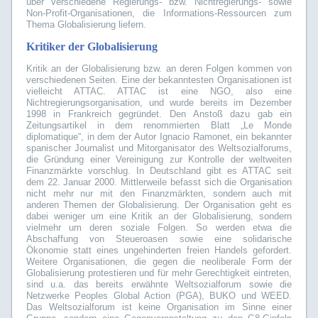
über verschiedene Regierungs- bzw. Nichtregierungs- sowie
Non-Profit-Organisationen, die Informations-Ressourcen zum
Thema Globalisierung liefern.
Kritiker der Globalisierung
Kritik an der Globalisierung bzw. an deren Folgen kommen von
verschiedenen Seiten. Eine der bekanntesten Organisationen ist
vielleicht ATTAC. ATTAC ist eine NGO, also eine
Nichtregierungsorganisation, und wurde bereits im Dezember
1998 in Frankreich gegründet. Den Anstoß dazu gab ein
Zeitungsartikel in dem renommierten Blatt „Le Monde
diplomatique“, in dem der Autor Ignacio Ramonet, ein bekannter
spanischer Journalist und Mitorganisator des Weltsozialforums,
die Gründung einer Vereinigung zur Kontrolle der weltweiten
Finanzmärkte vorschlug. In Deutschland gibt es ATTAC seit
dem 22. Januar 2000. Mittlerweile befasst sich die Organisation
nicht mehr nur mit den Finanzmärkten, sondern auch mit
anderen Themen der Globalisierung. Der Organisation geht es
dabei weniger um eine Kritik an der Globalisierung, sondern
vielmehr um deren soziale Folgen. So werden etwa die
Abschaffung von Steueroasen sowie eine solidarische
Ökonomie statt eines ungehinderten freien Handels gefordert.
Weitere Organisationen, die gegen die neoliberale Form der
Globalisierung protestieren und für mehr Gerechtigkeit eintreten,
sind u.a. das bereits erwähnte Weltsozialforum sowie die
Netzwerke Peoples Global Action (PGA), BUKO und WEED.
Das Weltsozialforum ist keine Organisation im Sinne einer