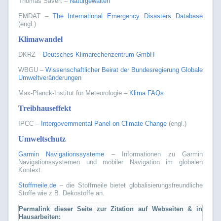
Thomas Sävert –
Naturgewalten
EMDAT –
The International Emergency Disasters Database
(engl.)
Klimawandel
DKRZ –
Deutsches Klimarechenzentrum GmbH
WBGU –
Wissenschaftlicher Beirat der Bundesregierung Globale
Umweltveränderungen
Max-Planck-Institut für Meteorologie –
Klima FAQs
Treibhauseffekt
IPCC –
Intergovernmental Panel on Climate Change
(engl.)
Umweltschutz
Garmin Navigationssysteme
– Informationen zu Garmin
Navigationssystemen und mobiler Navigation im globalen
Kontext.
Stoffmeile.de
– die Stoffmeile bietet globalisierungsfreundliche
Stoffe wie z.B. Dekostoffe an.
Permalink dieser Seite zur Zitation auf Webseiten & in
Hausarbeiten: