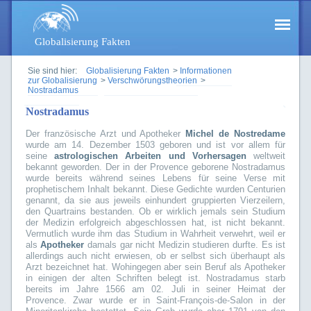
Globalisierung Fakten
Sie sind hier:
Globalisierung Fakten
>
Informationen
zur Globalisierung
>
Verschwörungstheorien
>
Nostradamus
Nostradamus
Der französische Arzt und Apotheker
Michel de Nostredame
wurde am 14. Dezember 1503 geboren und ist vor allem für
seine
astrologischen Arbeiten und Vorhersagen
weltweit
bekannt geworden. Der in der Provence geborene Nostradamus
wurde bereits während seines Lebens für seine Verse mit
prophetischem Inhalt bekannt. Diese Gedichte wurden Centurien
genannt, da sie aus jeweils einhundert gruppierten Vierzeilern,
den Quartrains bestanden. Ob er wirklich jemals sein Studium
der Medizin erfolgreich abgeschlossen hat, ist nicht bekannt.
Vermutlich wurde ihm das Studium in Wahrheit verwehrt, weil er
als
Apotheker
damals gar nicht Medizin studieren durfte. Es ist
allerdings auch nicht erwiesen, ob er selbst sich überhaupt als
Arzt bezeichnet hat. Wohingegen aber sein Beruf als Apotheker
in einigen der alten Schriften belegt ist. Nostradamus starb
bereits im Jahre 1566 am 02. Juli in seiner Heimat der
Provence. Zwar wurde er in Saint-François-de-Salon in der