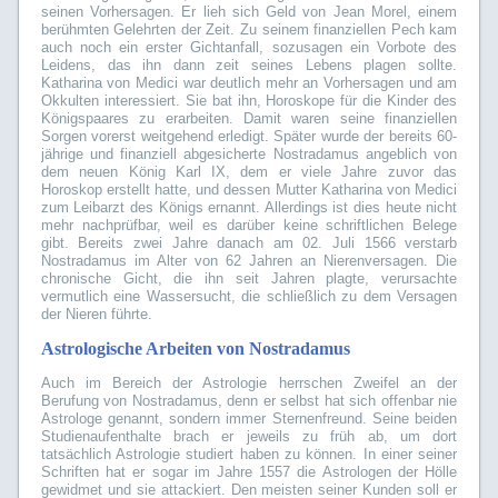
seinen Vorhersagen. Er lieh sich Geld von Jean Morel, einem
berühmten Gelehrten der Zeit. Zu seinem finanziellen Pech kam
auch noch ein erster Gichtanfall, sozusagen ein Vorbote des
Leidens, das ihn dann zeit seines Lebens plagen sollte.
Katharina von Medici war deutlich mehr an Vorhersagen und am
Okkulten interessiert. Sie bat ihn, Horoskope für die Kinder des
Königspaares zu erarbeiten. Damit waren seine finanziellen
Sorgen vorerst weitgehend erledigt. Später wurde der bereits 60-
jährige und finanziell abgesicherte Nostradamus angeblich von
dem neuen König Karl IX, dem er viele Jahre zuvor das
Horoskop erstellt hatte, und dessen Mutter Katharina von Medici
zum Leibarzt des Königs ernannt. Allerdings ist dies heute nicht
mehr nachprüfbar, weil es darüber keine schriftlichen Belege
gibt. Bereits zwei Jahre danach am 02. Juli 1566 verstarb
Nostradamus im Alter von 62 Jahren an Nierenversagen. Die
chronische Gicht, die ihn seit Jahren plagte, verursachte
vermutlich eine Wassersucht, die schließlich zu dem Versagen
der Nieren führte.
Astrologische Arbeiten von Nostradamus
Auch im Bereich der Astrologie herrschen Zweifel an der
Berufung von Nostradamus, denn er selbst hat sich offenbar nie
Astrologe genannt, sondern immer Sternenfreund. Seine beiden
Studienaufenthalte brach er jeweils zu früh ab, um dort
tatsächlich Astrologie studiert haben zu können. In einer seiner
Schriften hat er sogar im Jahre 1557 die Astrologen der Hölle
gewidmet und sie attackiert. Den meisten seiner Kunden soll er