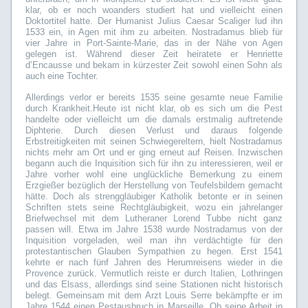
klar, ob er noch woanders studiert hat und vielleicht einen
Doktortitel hatte. Der Humanist Julius Caesar Scaliger lud ihn
1533 ein, in Agen mit ihm zu arbeiten. Nostradamus blieb für
vier Jahre in Port-Sainte-Marie, das in der Nähe von Agen
gelegen ist. Während dieser Zeit heiratete er Henriette
d’Encausse und bekam in kürzester Zeit sowohl einen Sohn als
auch eine Tochter.
Allerdings verlor er bereits 1535 seine gesamte neue Familie
durch Krankheit.Heute ist nicht klar, ob es sich um die Pest
handelte oder vielleicht um die damals erstmalig auftretende
Diphterie. Durch diesen Verlust und daraus folgende
Erbstreitigkeiten mit seinen Schwiegereltern, hielt Nostradamus
nichts mehr am Ort und er ging erneut auf Reisen. Inzwischen
begann auch die Inquisition sich für ihn zu interessieren, weil er
Jahre vorher wohl eine unglückliche Bemerkung zu einem
Erzgießer bezüglich der Herstellung von Teufelsbildern gemacht
hätte. Doch als strenggläubiger Katholik betonte er in seinen
Schriften stets seine Rechtgläubigkeit, wozu ein jahrelanger
Briefwechsel mit dem Lutheraner Lorend Tubbe nicht ganz
passen will. Etwa im Jahre 1538 wurde Nostradamus von der
Inquisition vorgeladen, weil man ihn verdächtigte für den
protestantischen Glauben Sympathien zu hegen. Erst 1541
kehrte er nach fünf Jahren des Herumreisens wieder in die
Provence zurück. Vermutlich reiste er durch Italien, Lothringen
und das Elsass, allerdings sind seine Stationen nicht historisch
belegt. Gemeinsam mit dem Arzt Louis Serre bekämpfte er im
Jahre 1544 einen Pestausbruch in Marseille. Ob seine Arbeit in