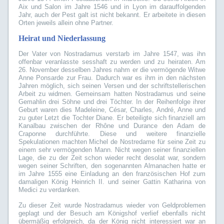
Aix und Salon im Jahre 1546 und in Lyon im darauffolgenden
Jahr, auch der Pest galt ist nicht bekannt. Er arbeitete in diesen
Orten jeweils allein ohne Partner.
Heirat und Niederlassung
Der Vater von Nostradamus verstarb im Jahre 1547, was ihn
offenbar veranlasste sesshaft zu werden und zu heiraten. Am
26. November desselben Jahres nahm er die vermögende Witwe
Anne Ponsarde zur Frau. Dadurch war es ihm in den nächsten
Jahren möglich, sich seinen Versen und der schriftstellerischen
Arbeit zu widmen. Gemeinsam hatten Nostradamus und seine
Gemahlin drei Söhne und drei Töchter. In der Reihenfolge ihrer
Geburt waren dies Madeleine, César, Charles, André, Anne und
zu guter Letzt die Tochter Diane. Er beteiligte sich finanziell am
Kanalbau zwischen der Rhône und Durance den Adam de
Craponne durchführte. Diese und weitere finanzielle
Spekulationen machten Michel de Nostredame für seine Zeit zu
einem sehr vermögenden Mann. Nicht wegen seiner finanziellen
Lage, die zu der Zeit schon wieder recht desolat war, sondern
wegen seiner Schriften, den sogenannten Almanachen hatte er
im Jahre 1555 eine Einladung an den französischen Hof zum
damaligen König Heinrich II. und seiner Gattin Katharina von
Medici zu verdanken.
Zu dieser Zeit wurde Nostradamus wieder von Geldproblemen
geplagt und der Besuch am Königshof verlief ebenfalls nicht
übermäßig erfolgreich, da der König nicht interessiert war an