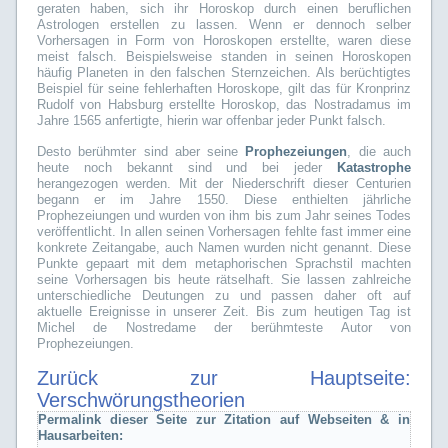
geraten haben, sich ihr Horoskop durch einen beruflichen
Astrologen erstellen zu lassen. Wenn er dennoch selber
Vorhersagen in Form von Horoskopen erstellte, waren diese
meist falsch. Beispielsweise standen in seinen Horoskopen
häufig Planeten in den falschen Sternzeichen. Als berüchtigtes
Beispiel für seine fehlerhaften Horoskope, gilt das für Kronprinz
Rudolf von Habsburg erstellte Horoskop, das Nostradamus im
Jahre 1565 anfertigte, hierin war offenbar jeder Punkt falsch.
Desto berühmter sind aber seine
Prophezeiungen
, die auch
heute noch bekannt sind und bei jeder
Katastrophe
herangezogen werden. Mit der Niederschrift dieser Centurien
begann er im Jahre 1550. Diese enthielten jährliche
Prophezeiungen und wurden von ihm bis zum Jahr seines Todes
veröffentlicht. In allen seinen Vorhersagen fehlte fast immer eine
konkrete Zeitangabe, auch Namen wurden nicht genannt. Diese
Punkte gepaart mit dem metaphorischen Sprachstil machten
seine Vorhersagen bis heute rätselhaft. Sie lassen zahlreiche
unterschiedliche Deutungen zu und passen daher oft auf
aktuelle Ereignisse in unserer Zeit. Bis zum heutigen Tag ist
Michel de Nostredame der berühmteste Autor von
Prophezeiungen.
Zurück zur Hauptseite:
Verschwörungstheorien
Permalink dieser Seite zur Zitation auf Webseiten & in
Hausarbeiten: