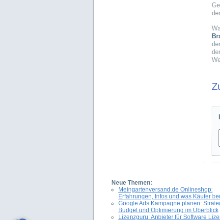
Ge
de
Wa
Br
de
de
We
Z
Neue Themen:
Meingartenversand.de Onlineshop:
Erfahrungen, Infos und was Käufer be
Google Ads Kampagne planen: Strateg
Budget und Optimierung im Überblick
Lizenzguru: Anbieter für Software Liz