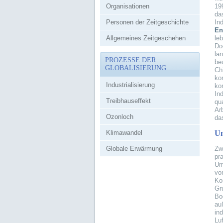
Organisationen
199
da
Personen der Zeitgeschichte
In
En
Allgemeines Zeitgeschehen
le
Do
lan
PROZESSE DER
be
GLOBALISIERUNG
Ch
ko
Industrialisierung
ko
In
Treibhauseffekt
qu
Ar
Ozonloch
da
Klimawandel
Um
Globale Erwärmung
Zw
pr
Um
vo
Ko
Gr
Bo
au
in
Lu