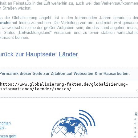
halt an Feinstaub in der Luft weiterhin zu, auch weil das Verkehrsaufkommen
n Straßen wächst.
s die Globalisierung angeht, ist in den kommenden Jahren gerade in d
anche
mit Indien zu rechnen. Die Verteilung von arm und reich wird genauso
r Umweltschutz eine der großen Aufgaben sein, die das Land angehen muss
n Status „Entwicklungsland“ verlassen und zu einer stabilen wirtschaftli
ltmacht können.
urück zur Hauptseite:
Länder
Permalink dieser Seite zur Zitation auf Webseiten & in Hausarbeiten:
Ä
richten
ie,
enzen geht