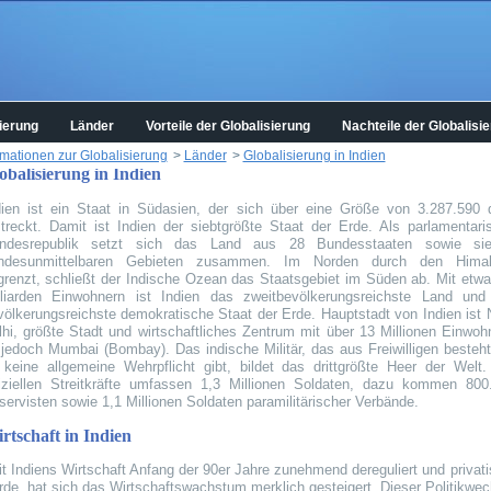
ierung
Länder
Vorteile der Globalisierung
Nachteile der Globalisi
rmationen zur Globalisierung
>
Länder
>
Globalisierung in Indien
obalisierung in Indien
dien ist ein Staat in Südasien, der sich über eine Größe von 3.287.590
streckt. Damit ist Indien der siebtgrößte Staat der Erde. Als parlamentari
ndesrepublik setzt sich das Land aus 28 Bundesstaaten sowie si
ndesunmittelbaren Gebieten zusammen. Im Norden durch den Hima
grenzt, schließt der Indische Ozean das Staatsgebiet im Süden ab. Mit etwa
lliarden Einwohnern ist Indien das zweitbevölkerungsreichste Land und
völkerungsreichste demokratische Staat der Erde. Hauptstadt von Indien ist 
lhi, größte Stadt und wirtschaftliches Zentrum mit über 13 Millionen Einwoh
t jedoch Mumbai (Bombay). Das indische Militär, das aus Freiwilligen besteht
 keine allgemeine Wehrpflicht gibt, bildet das drittgrößte Heer der Welt.
fiziellen Streitkräfte umfassen 1,3 Millionen Soldaten, dazu kommen 800
servisten sowie 1,1 Millionen Soldaten paramilitärischer Verbände.
rtschaft in Indien
t Indiens Wirtschaft Anfang der 90er Jahre zunehmend dereguliert und privatis
rde, hat sich das Wirtschaftswachstum merklich gesteigert. Dieser Politikwec