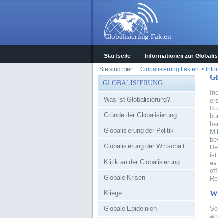
Globalisierung Fakten
Startseite
Informationen zur Globalis
Sie sind hier:
Globalisierung Fakten
>
Info
Gl
GLOBALISIERUNG
In
Was ist Globalisierung?
er
Bu
Gründe der Globalisierung
bu
be
Globalisierung der Politik
Mi
be
Globalisierung der Wirtschaft
De
is
Kritik an der Globalisierung
es
of
Globale Krisen
Re
Kriege
Wi
Globale Epidemien
Sei
wu