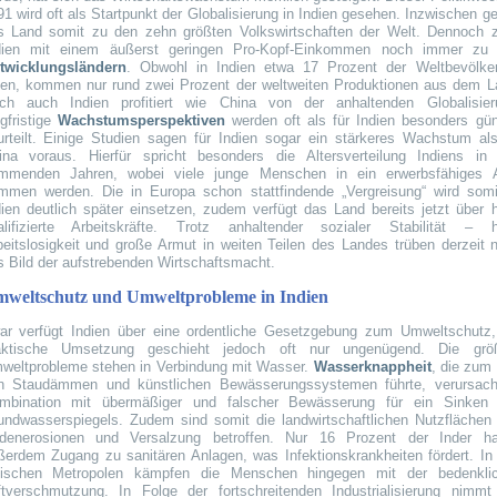
1 wird oft als Startpunkt der Globalisierung in Indien gesehen. Inzwischen ge
s Land somit zu den zehn größten Volkswirtschaften der Welt. Dennoch z
dien mit einem äußerst geringen Pro-Kopf-Einkommen noch immer zu
twicklungsländern
. Obwohl in Indien etwa 17 Prozent der Weltbevölke
ben, kommen nur rund zwei Prozent der weltweiten Produktionen aus dem L
ch auch Indien profitiert wie China von der anhaltenden Globalisier
gfristige
Wachstumsperspektiven
werden oft als für Indien besonders gün
urteilt. Einige Studien sagen für Indien sogar ein stärkeres Wachstum als
ina voraus. Hierfür spricht besonders die Altersverteilung Indiens in
mmenden Jahren, wobei viele junge Menschen in ein erwerbsfähiges A
mmen werden. Die in Europa schon stattfindende „Vergreisung“ wird somi
dien deutlich später einsetzen, zudem verfügt das Land bereits jetzt über 
alifizierte Arbeitskräfte. Trotz anhaltender sozialer Stabilität – 
beitslosigkeit und große Armut in weiten Teilen des Landes trüben derzeit 
s Bild der aufstrebenden Wirtschaftsmacht.
weltschutz und Umweltprobleme in Indien
ar verfügt Indien über eine ordentliche Gesetzgebung zum Umweltschutz,
aktische Umsetzung geschieht jedoch oft nur ungenügend. Die grö
weltprobleme stehen in Verbindung mit Wasser.
Wasserknappheit
, die zum
n Staudämmen und künstlichen Bewässerungssystemen führte, verursach
mbination mit übermäßiger und falscher Bewässerung für ein Sinken
undwasserspiegels. Zudem sind somit die landwirtschaftlichen Nutzflächen
denerosionen und Versalzung betroffen. Nur 16 Prozent der Inder h
ßerdem Zugang zu sanitären Anlagen, was Infektionskrankheiten fördert. In
dischen Metropolen kämpfen die Menschen hingegen mit der bedenkli
ftverschmutzung. In Folge der fortschreitenden Industrialisierung nimmt