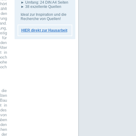
► Umfang: 24 DIN A4 Seiten
hört
► 38 exzellente Quellen
ählt
 den
Ideal zur Inspiration und die
rung
Recherche von Quellen!
and.
ung,
HIER direkt zur Hausarbeit
stig
 für
 den
lter
t in
hoch
hohe
noch
 die
ßten
 Bau
t in
 des
 von
aben
 den
chen
 der