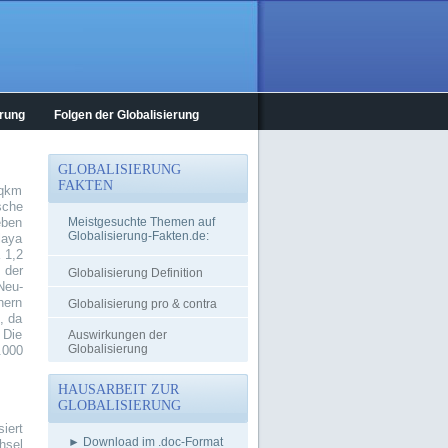
erung
Folgen der Globalisierung
GLOBALISIERUNG
FAKTEN
 qkm
sche
eben
Meistgesuchte Themen auf
Globalisierung-Fakten.de:
laya
 1,2
 der
Globalisierung Definition
Neu-
nern
Globalisierung pro & contra
, da
 Die
Auswirkungen der
Globalisierung
.000
HAUSARBEIT ZUR
GLOBALISIERUNG
iert
► Download im .doc-Format
hsel