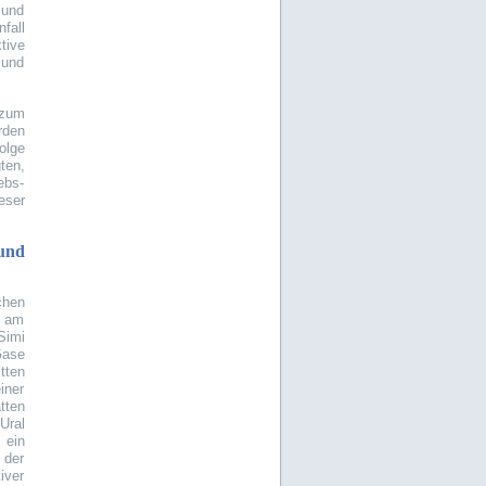
 und
fall
tive
 und
 zum
rden
olge
ten,
ebs-
eser
und
chen
s am
Simi
Gase
tten
iner
tten
Ural
 ein
 der
iver