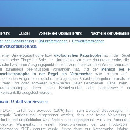
ierung
Länder
Vorteile der Globalisierung
Nachteile der Globalisi
en der Globalisierung
>
Naturkatastrophen
>
Umweltkatastrophen
weltkatastrophen
i einer Umweltkatastrophe bzw.
ökologischen Katastrophe
hat in der Regel
nsch seine Finger im Spiel. Im Unterschied zu einer Naturkatastrophe, die 
sache bzw. ihren Ausgangspunkt in nicht vom menschlichen Wesen verursac
er zumindest beeinflussten Vorgängen hat, tritt der
Mensch bei ei
weltkatastrophe in der Regel als Verursacher
bzw. Initiator auf.
rheerenden Folgen einer solchen ökologischen Katastrophe gehen oftmals ei
t dem Tod oder schweren Krankheiten vieler Lebewesen. Dabei kann 
weltkatastrophe durch einen Betriebsunfall oder beispielsweise d
rkehrsunfälle ausgelöst werden.
oxin- Unfall von Sevesco
r Dioxin- Unfall von Sevesco (1976) kann zum Beispiel diesbezüglich in
tegorie Betriebsunfall eingeordnet werden, dem eine fatale Verkettung n
planter und unglücklicher Umstände vorausgegangen ist. Ein vom Personal n
tdeckter Wärmestau in einem Reaktionskessel, der zur Produktion
ichlorphenol (TCP) genutzt wurde, führte dabei zur Katastrophe. Infolge