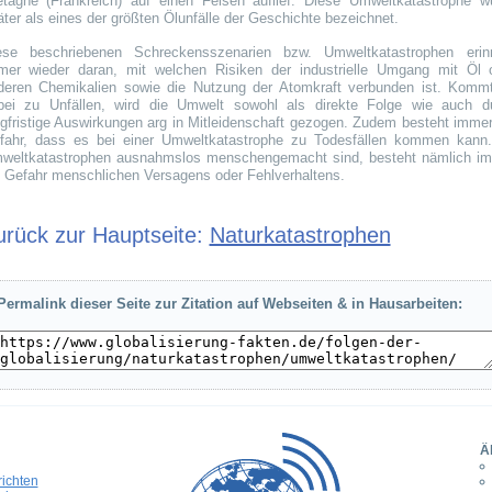
etagne (Frankreich) auf einen Felsen auflief. Diese Umweltkatastrophe w
äter als eines der größten Ölunfälle der Geschichte bezeichnet.
ese beschriebenen Schreckensszenarien bzw. Umweltkatastrophen erin
mer wieder daran, mit welchen Risiken der industrielle Umgang mit Öl 
deren Chemikalien sowie die Nutzung der Atomkraft verbunden ist. Komm
bei zu Unfällen, wird die Umwelt sowohl als direkte Folge wie auch d
ngfristige Auswirkungen arg in Mitleidenschaft gezogen. Zudem besteht immer
fahr, dass es bei einer Umweltkatastrophe zu Todesfällen kommen kann
weltkatastrophen ausnahmslos menschengemacht sind, besteht nämlich i
e Gefahr menschlichen Versagens oder Fehlverhaltens.
urück zur Hauptseite:
Naturkatastrophen
Permalink dieser Seite zur Zitation auf Webseiten & in Hausarbeiten:
Ä
richten