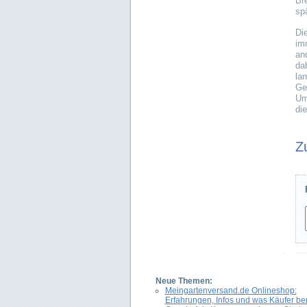
Br
sp
Di
im
an
da
la
Ge
Um
di
Z
Neue Themen:
Meingartenversand.de Onlineshop:
Erfahrungen, Infos und was Käufer be