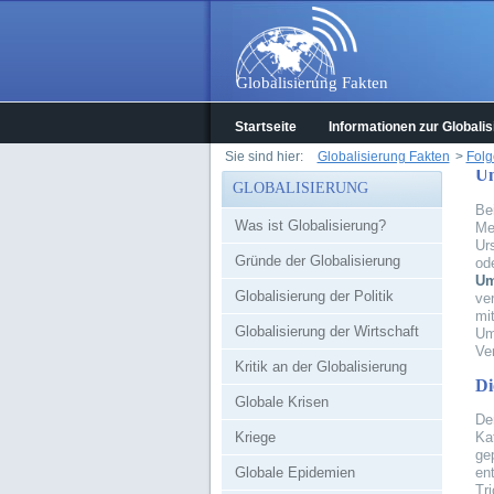
Globalisierung Fakten
Startseite
Informationen zur Globalis
Sie sind hier:
Globalisierung Fakten
>
Folg
Um
GLOBALISIERUNG
Be
Was ist Globalisierung?
Me
Ur
Gründe der Globalisierung
od
Um
Globalisierung der Politik
ve
mi
Globalisierung der Wirtschaft
Um
Ve
Kritik an der Globalisierung
Di
Globale Krisen
De
Kriege
Ka
ge
Globale Epidemien
en
Tr