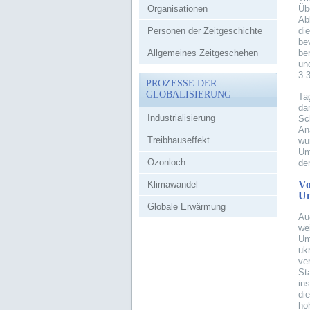
Organisationen
Üb
Ab
Personen der Zeitgeschichte
die
be
Allgemeines Zeitgeschehen
be
un
3.
PROZESSE DER
GLOBALISIERUNG
Ta
da
Industrialisierung
Sc
An
Treibhauseffekt
wu
Um
Ozonloch
de
Vo
Klimawandel
Um
Globale Erwärmung
Au
we
Um
uk
ve
St
in
di
ho