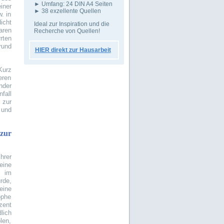
► Umfang: 24 DIN A4 Seiten
iner
► 38 exzellente Quellen
. in
icht
Ideal zur Inspiration und die
aren
Recherche von Quellen!
rten
rund
HIER direkt zur Hausarbeit
Kurz
ren
der
fall
zur
 und
zur
hrer
eine
r im
rde,
eine
ophe
zent
lich
len,