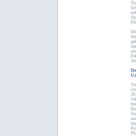
Ös
Gr
en
St
Pil
Wi
he
ge
ka
um
Er
Um
D
Um
Ts
vo
26
Va
fr
Be
Sa
au
li
Br
Pl