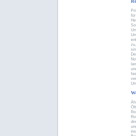
Re
Pr
fü
He
So
Um
Um
en
zu,
si
De
No
la
un
fa
ve
Um
We
Äh
Öl
Ro
Ro
di
un
in