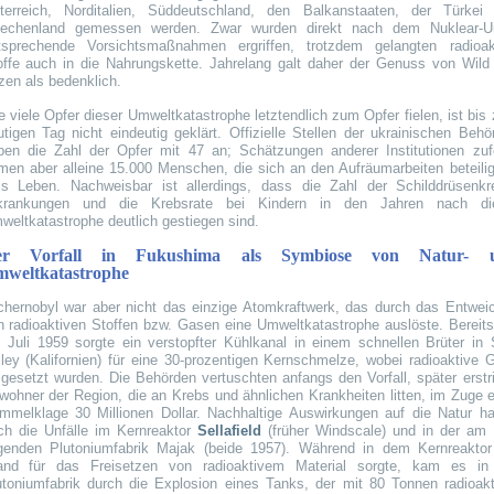
terreich, Norditalien, Süddeutschland, den Balkanstaaten, der Türkei
iechenland gemessen werden. Zwar wurden direkt nach dem Nuklear-Un
tsprechende Vorsichtsmaßnahmen ergriffen, trotzdem gelangten radioak
offe auch in die Nahrungskette. Jahrelang galt daher der Genuss von Wild
zen als bedenklich.
e viele Opfer dieser Umweltkatastrophe letztendlich zum Opfer fielen, ist bis
utigen Tag nicht eindeutig geklärt. Offizielle Stellen der ukrainischen Behö
ben die Zahl der Opfer mit 47 an; Schätzungen anderer Institutionen zuf
men aber alleine 15.000 Menschen, die sich an den Aufräumarbeiten beteilig
s Leben. Nachweisbar ist allerdings, dass die Zahl der Schilddrüsenkr
krankungen und die Krebsrate bei Kindern in den Jahren nach di
weltkatastrophe deutlich gestiegen sind.
er Vorfall in Fukushima als Symbiose von Natur- 
weltkatastrophe
chernobyl war aber nicht das einzige Atomkraftwerk, das durch das Entwei
n radioaktiven Stoffen bzw. Gasen eine Umweltkatastrophe auslöste. Bereit
. Juli 1959 sorgte ein verstopfter Kühlkanal in einem schnellen Brüter in 
lley (Kalifornien) für eine 30-prozentigen Kernschmelze, wobei radioaktive 
eigesetzt wurden. Die Behörden vertuschten anfangs den Vorfall, später erstri
wohner der Region, die an Krebs und ähnlichen Krankheiten litten, im Zuge e
mmelklage 30 Millionen Dollar. Nachhaltige Auswirkungen auf die Natur ha
ch die Unfälle im Kernreaktor
Sellafield
(früher Windscale) und in der am 
egenden Plutoniumfabrik Majak (beide 1957). Während in dem Kernreaktor
and für das Freisetzen von radioaktivem Material sorgte, kam es in
utoniumfabrik durch die Explosion eines Tanks, der mit 80 Tonnen radioakt