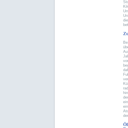
St
Ki
Um
Un
di
be
Zu
Be
üb
Au
Ja
vo
be
da
Fu
ve
Kü
ra
hi
de
ei
ei
At
den
Öl