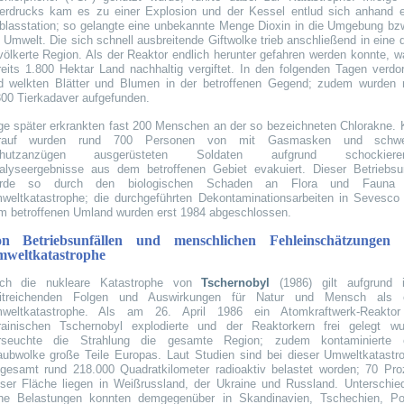
erdrucks kam es zu einer Explosion und der Kessel entlud sich anhand e
blasstation; so gelangte eine unbekannte Menge Dioxin in die Umgebung bzw
 Umwelt. Die sich schnell ausbreitende Giftwolke trieb anschließend in eine d
völkerte Region. Als der Reaktor endlich herunter gefahren werden konnte, w
reits 1.800 Hektar Land nachhaltig vergiftet. In den folgenden Tagen verdor
d welkten Blätter und Blumen in der betroffenen Gegend; zudem wurden 
300 Tierkadaver aufgefunden.
ge später erkrankten fast 200 Menschen an der so bezeichneten Chlorakne. 
rauf wurden rund 700 Personen von mit Gasmasken und schwe
hutzanzügen ausgerüsteten Soldaten aufgrund schockieren
alyseergebnisse aus dem betroffenen Gebiet evakuiert. Dieser Betriebsun
rde so durch den biologischen Schaden an Flora und Fauna 
weltkatastrophe; die durchgeführten Dekontaminationsarbeiten in Sevesco
m betroffenen Umland wurden erst 1984 abgeschlossen.
n Betriebsunfällen und menschlichen Fehleinschätzungen 
weltkatastrophe
ch die nukleare Katastrophe von
Tschernobyl
(1986) gilt aufgrund i
itreichenden Folgen und Auswirkungen für Natur und Mensch als 
weltkatastrophe. Als am 26. April 1986 ein Atomkraftwerk-Reakto
rainischen Tschernobyl explodierte und der Reaktorkern frei gelegt wu
rseuchte die Strahlung die gesamte Region; zudem kontaminierte 
aubwolke große Teile Europas. Laut Studien sind bei dieser Umweltkatastr
sgesamt rund 218.000 Quadratkilometer radioaktiv belastet worden; 70 Pro
eser Fläche liegen in Weißrussland, der Ukraine und Russland. Unterschied
he Belastungen konnten demgegenüber in Skandinavien, Tschechien, Po