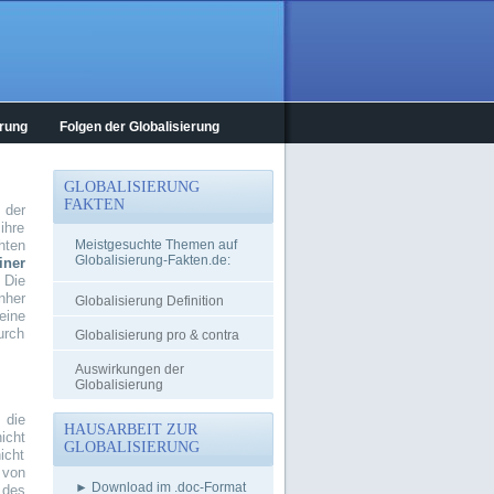
erung
Folgen der Globalisierung
GLOBALISIERUNG
FAKTEN
 der
ihre
hten
Meistgesuchte Themen auf
Globalisierung-Fakten.de:
ner
 Die
nher
Globalisierung Definition
eine
urch
Globalisierung pro & contra
Auswirkungen der
Globalisierung
 die
HAUSARBEIT ZUR
icht
GLOBALISIERUNG
icht
 von
► Download im .doc-Format
 des