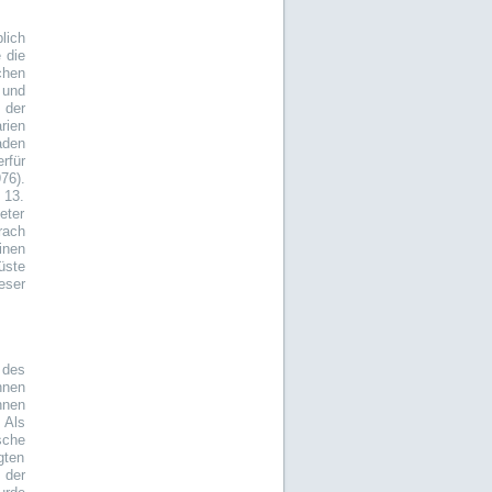
lich
 die
chen
und
der
rien
aden
rfür
76).
 13.
eter
rach
inen
üste
eser
 des
nnen
nnen
 Als
sche
gten
 der