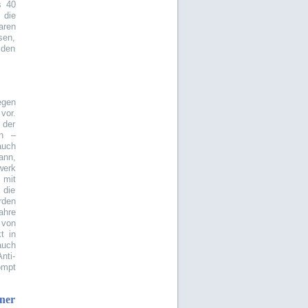
s 40
 die
aren
sen,
 den
egen
vor.
 der
en –
auch
ann,
werk
mit
 die
rden
ahre
 von
t in
auch
nti-
ompt
ner