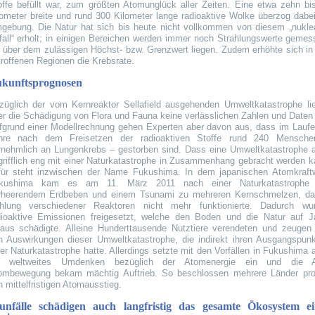
offe befüllt war, zum größten Atomunglück aller Zeiten. Eine etwa zehn bi
lometer breite und rund 300 Kilometer lange radioaktive Wolke überzog dabei
gebung. Die Natur hat sich bis heute nicht vollkommen von diesem „nukle
fall“ erholt; in einigen Bereichen werden immer noch Strahlungswerte gemes
e über dem zulässigen Höchst- bzw. Grenzwert liegen. Zudem erhöhte sich in
troffenen Regionen die Krebsrate.
kunftsprognosen
züglich der vom Kernreaktor Sellafield ausgehenden Umweltkatastrophe li
er die Schädigung von Flora und Fauna keine verlässlichen Zahlen und Daten 
fgrund einer Modellrechnung gehen Experten aber davon aus, dass im Laufe
hre nach dem Freisetzen der radioaktiven Stoffe rund 240 Mensch
rnehmlich an Lungenkrebs – gestorben sind. Dass eine Umweltkatastrophe 
grifflich eng mit einer Naturkatastrophe in Zusammenhang gebracht werden k
für steht inzwischen der Name Fukushima. In dem japanischen Atomkraft
kushima kam es am 11. März 2011 nach einer Naturkatastrophe 
rheerendem Erdbeben und einem Tsunami zu mehreren Kernschmelzen, da
hlung verschiedener Reaktoren nicht mehr funktionierte. Dadurch wu
dioaktive Emissionen freigesetzt, welche den Boden und die Natur auf J
naus schädigte. Alleine Hunderttausende Nutztiere verendeten und zeugen
n Auswirkungen dieser Umweltkatastrophe, die indirekt ihren Ausgangspunk
ner Naturkatastrophe hatte. Allerdings setzte mit den Vorfällen in Fukushima 
n weltweites Umdenken bezüglich der Atomenergie ein und die A
ombewegung bekam mächtig Auftrieb. So beschlossen mehrere Länder pr
 mittelfristigen Atomausstieg.
unfälle schädigen auch langfristig das gesamte Ökosystem ei