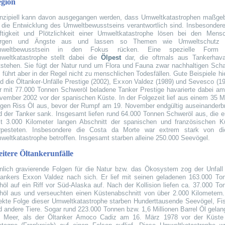
gion
inzipiell kann davon ausgegangen werden, dass Umweltkatastrophen maßgeb
r die Entwicklung des Umweltbewusstseins verantwortlich sind. Insbesondere
ftigkeit und Plötzlichkeit einer Umweltkatastrophe lösen bei den Mens
rgen und Ängste aus und lassen so Themen wie Umweltschutz 
weltbewusstsein in den Fokus rücken. Eine spezielle Form 
weltkatastrophe stellt dabei die
Ölpest
dar, die oftmals aus Tankerhava
tstehen. Sie fügt der Natur rund um Flora und Fauna zwar nachhaltigen Sch
 führt aber in der Regel nicht zu menschlichen Todesfällen. Gute Beispiele hie
nd die Öltanker-Unfälle Prestige (2002), Exxon Valdez (1989) und Sevesco (19
r mit 77.000 Tonnen Schweröl beladene Tanker Prestige havarierte dabei am
vember 2002 vor der spanischen Küste. In der Folgezeit lief aus einem 35 M
ngen Riss Öl aus, bevor der Rumpf am 19. November endgültig auseinanderb
d der Tanker sank. Insgesamt liefen rund 64.000 Tonnen Schweröl aus, die e
st 3.000 Kilometer langen Abschnitt der spanischen und französischen K
rpesteten. Insbesondere die Costa da Morte war extrem stark von di
weltkatastrophe betroffen. Insgesamt starben alleine 250.000 Seevögel.
itere Öltankerunfälle
nlich gravierende Folgen für die Natur bzw. das Ökosystem zog der Unfall
tankers Exxon Valdez nach sich. Er lief mit seinen geladenen 163.000 To
höl auf ein Riff vor Süd-Alaska auf. Nach der Kollision liefen ca. 37.000 To
höl aus und verseuchten einen Küstenabschnitt von über 2.000 Kilometern.
rekte Folge dieser Umweltkatastrophe starben Hunderttausende Seevögel, Fi
d andere Tiere. Sogar rund 223.000 Tonnen bzw. 1,6 Millionen Barrel Öl gelan
s Meer, als der Öltanker Amoco Cadiz am 16. März 1978 vor der Küste