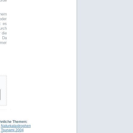
urde
nern
oder
t es
urch
 die
. Da
mmer
hnliche Themen:
Naturkatastrophen
Tsunami 2004