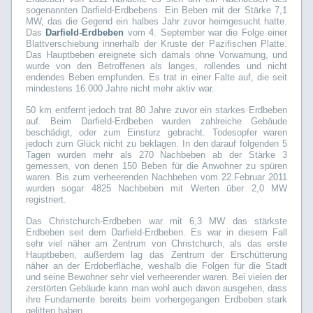
sogenannten Darfield-Erdbebens. Ein Beben mit der Stärke 7,1
MW, das die Gegend ein halbes Jahr zuvor heimgesucht hatte.
Das
Darfield-Erdbeben
vom 4. September war die Folge einer
Blattverschiebung innerhalb der Kruste der Pazifischen Platte.
Das Hauptbeben ereignete sich damals ohne Vorwarnung, und
wurde von den Betroffenen als langes, rollendes und nicht
endendes Beben empfunden. Es trat in einer Falte auf, die seit
mindestens 16.000 Jahre nicht mehr aktiv war.
50 km entfernt jedoch trat 80 Jahre zuvor ein starkes Erdbeben
auf. Beim Darfield-Erdbeben wurden zahlreiche Gebäude
beschädigt, oder zum Einsturz gebracht. Todesopfer waren
jedoch zum Glück nicht zu beklagen. In den darauf folgenden 5
Tagen wurden mehr als 270 Nachbeben ab der Stärke 3
gemessen, von denen 150 Beben für die Anwohner zu spüren
waren. Bis zum verheerenden Nachbeben vom 22.Februar 2011
wurden sogar 4825 Nachbeben mit Werten über 2,0 MW
registriert.
Das Christchurch-Erdbeben war mit 6,3 MW das stärkste
Erdbeben seit dem Darfield-Erdbeben. Es war in diesem Fall
sehr viel näher am Zentrum von Christchurch, als das erste
Hauptbeben, außerdem lag das Zentrum der Erschütterung
näher an der Erdoberfläche, weshalb die Folgen für die Stadt
und seine Bewohner sehr viel verheerender waren. Bei vielen der
zerstörten Gebäude kann man wohl auch davon ausgehen, dass
ihre Fundamente bereits beim vorhergegangen Erdbeben stark
gelitten haben.