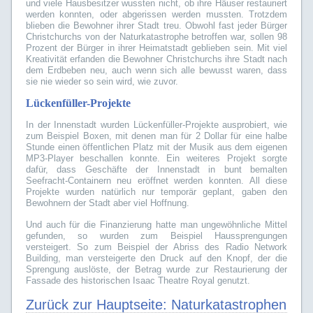
und viele Hausbesitzer wussten nicht, ob ihre Häuser restauriert
werden konnten, oder abgerissen werden mussten. Trotzdem
blieben die Bewohner ihrer Stadt treu. Obwohl fast jeder Bürger
Christchurchs von der Naturkatastrophe betroffen war, sollen 98
Prozent der Bürger in ihrer Heimatstadt geblieben sein. Mit viel
Kreativität erfanden die Bewohner Christchurchs ihre Stadt nach
dem Erdbeben neu, auch wenn sich alle bewusst waren, dass
sie nie wieder so sein wird, wie zuvor.
Lückenfüller-Projekte
In der Innenstadt wurden Lückenfüller-Projekte ausprobiert, wie
zum Beispiel Boxen, mit denen man für 2 Dollar für eine halbe
Stunde einen öffentlichen Platz mit der Musik aus dem eigenen
MP3-Player beschallen konnte. Ein weiteres Projekt sorgte
dafür, dass Geschäfte der Innenstadt in bunt bemalten
Seefracht-Containern neu eröffnet werden konnten. All diese
Projekte wurden natürlich nur temporär geplant, gaben den
Bewohnern der Stadt aber viel Hoffnung.
Und auch für die Finanzierung hatte man ungewöhnliche Mittel
gefunden, so wurden zum Beispiel Haussprengungen
versteigert. So zum Beispiel der Abriss des Radio Network
Building, man versteigerte den Druck auf den Knopf, der die
Sprengung auslöste, der Betrag wurde zur Restaurierung der
Fassade des historischen Isaac Theatre Royal genutzt.
Zurück zur Hauptseite:
Naturkatastrophen