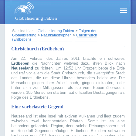
Globalisierung Fakten
Sie sind hier:
Globalisierung Fakten
>
Folgen der
Globalisierung
>
Naturkatastrophen
>
Christchurch
(Erdbeben)
Christchurch (Erdbeben)
Am 22. Februar des Jahres 2011 brachte ein schweres
Erdbeben
die Nachrichten weltweit dazu, ihren Blick nach
Neuseeland
zu richten. Um 12:52 Uhr Ortszeit bebte die Erde
und traf vor allem die Stadt Christchurch, die zweitgrößte Stadt
des Landes, die um diese Uhrzeit besonders belebt war. Die
Menschen gingen ihrer Arbeit nach, gingen einkaufen, oder
trafen sich zum Mittagessen. als sie vom Beben überrascht
wurden. 185 Menschen starben laut offiziellen Bestätigungen als
Folge des Erdbebens.
Eine vorbelastete Gegend
Neuseeland ist eine Insel mit aktiven Vulkanen und liegt zudem
zwischen zwei kontinentalen Platten. Somit ist es eine
besonders gefährdete Region, denn solche Reibungszonen sind
im Regelfall Gegenden häufiger Erdbeben. Bei dem schweren
Erdbeben von 2011 handelte es sich um ein Nachbeben des