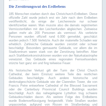
Die Zerstörungswut des Erdbebens
185 Menschen starben durch das Christchurch-Erdbeben. Diese
offizielle Zahl wurde jedoch erst ein Jahr nach dem Erdbeben
veröffentlicht, da einige der Leichenreste nur schwer
identifizierbar waren. Man musste also die damals registrierten
Vermisstenfällen mit den Leichenfunden abgleichen. Zeitweise
galten mehr als 200 Personen als vermisst. Als verletzte
Personen wurden offiziell rund 6.000 gemeldet, geschätzt
wurden jedoch 7.500 Verletzte. Auch der materielle Schaden war
erheblich. Zahlreiche Gebäude wurden zerstört oder schwer
beschädigt. Besonders gemauerte Gebäude, vor allem die im
Stadtzentrum waren stark von der Zerstörung betroffen. Aber
auch Stahlbetonkonstruktionen wurden von der Naturkatastrophe
verwüstet. Das Gebäude eines regionalen Fernsehsenders
stürzte fast ganz ein und fing teilweise Feuer.
Als historischer Verlust gilt der Turm der Christ Church
Cathedral, der beim Einsturz weitere Teile des restlichen
Gebäudes beschädigte. Auch andere historische und
denkmalgeschützte Gebäude wie der Clarendon Tower, die von
Francis Petre entworfene Cathedral of the Blessed Sacrament
oder die Canterbury Provincial Council Buildings wurden
beschädigt. Auch das nahegelegene Lyttelton trug schwere
Gebäudeschäden davon. Als weitere Folge des Erdbebens
wurde Bodenverflüssigung festgestellt. Viele Straßen wurden
unpassierbar, aufgrund von Rissen im Straßenbelag und