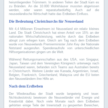
herumliegenden Trümmern. In anderen Teilen der Stadt kam es
zu Bränden. An die 10.000 Wohnhäuser mussten abgerissen
werden, oder waren reparaturbedürftig. Auch auf die
neuseeländische Wirtschaft hatte das Erdbeben Einfluss.
Die Bedeutung Christchurchs für Neuseeland
Mit 4,4 Millionen Einwohnern ist Neuseeland ein relativ kleines
Land. Die Stadt Christchurch hat einen Anteil von 15% an der
nationalen Wirtschaftsleistung, welche durch das Erdbeben
abrupt zum erliegen kam. Gleich am Tag nach dem Erdbeben
wurde von Neuseelands Premierminister John Key der Nationale
Notstand ausgerufen. Spendenaufrufe von unterschiedlichen
Hilfsorganisationen gingen um die Welt.
Während Rettungsmannschaften aus des USA, von Singapur,
Japan, Taiwan und dem Vereinigten Königreich unterwegs nach
Neuseeland waren, befanden sich Teams aus Australien bereits
in Christchurch. Weitere Länder wie Kanada, Argentinien, Israel,
Belgien, Frankreich, Griechenland, Malaysia und die EU boten
den Neuseeländern ihre Hilfe an.
Nach dem Erdbeben
Der Wiederaufbau der Stadt wurde langwierig und teuer.
Nichtsdestotrotz bewiesen die Neuseeländer viel Energie und
Kreativität dabei. Noch viele Monate nach dem Erdbeben
gehörten einige Teile der Innenstadt zu gesperrten Bereichen,