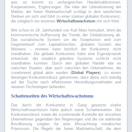
aus; es kommt zu umfangreichen Handelsabkommen,
Kooperationen, Ergänzungen. Die Idee der Liberalisierung der
Märkte, der freien Marktwirtschaft schlägt in dem westlichen
Denken um sich und führt zu einer starken globalen Konkurrenz,
die zeitgleich ein enormes
Wirtschaftswachstum
mit sich führt.
Wie schon im 19. Jahrhundert von Karl Marx formuliert, lehnt die
kommunistische Auffassung die Trends der Globalisierung ab.
Das sozialistische System um die Sowjetunion wird zum
Gegenentwurf zum kapitalistischen, globalen System des
Westens – ersteres kann letztlich der Konkurrenz nicht
standhalten. Die globale Konkurrenz hatte eine Eigendynamik
entwickelt, der staatlich gelenkte Systeme schlicht nicht
standhalten konnten. Durch den globalen Handel war es
zwischen Staaten, aber auch zwischen den Unternehmen, die
zunehmend global aktiv wurden (
Global Players
), zu einem
derartigen Konkurrenzdruck gekommen, dass diese sich ständig
auf der Suche nach effektiveren Herstellungsmethoden und
neueren Technologien befanden.
Schattenseiten des Wirtschaftswachstums
Das durch die Konkurrenz in Gang gesetzte starke
Wirtschaftswachstum hatte jedoch seine Schattenseiten. Der
Konkurrenzdruck sowie die zunehmende Kontrolle der einzelnen
Unternehmen gegenüber den Regierungen und die sie wählende
Bevölkerung sorgten für eine Missachtung moralischer
Prämissen. Die Regeln der freien Marktwirtschaft, die dem