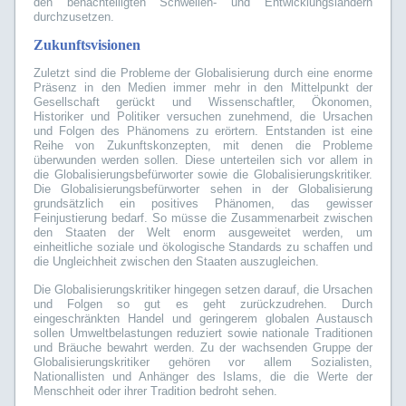
den benachteiligten Schwellen- und Entwicklungsländern
durchzusetzen.
Zukunftsvisionen
Zuletzt sind die Probleme der Globalisierung durch eine enorme
Präsenz in den Medien immer mehr in den Mittelpunkt der
Gesellschaft gerückt und Wissenschaftler, Ökonomen,
Historiker und Politiker versuchen zunehmend, die Ursachen
und Folgen des Phänomens zu erörtern. Entstanden ist eine
Reihe von Zukunftskonzepten, mit denen die Probleme
überwunden werden sollen. Diese unterteilen sich vor allem in
die Globalisierungsbefürworter sowie die Globalisierungskritiker.
Die Globalisierungsbefürworter sehen in der Globalisierung
grundsätzlich ein positives Phänomen, das gewisser
Feinjustierung bedarf. So müsse die Zusammenarbeit zwischen
den Staaten der Welt enorm ausgeweitet werden, um
einheitliche soziale und ökologische Standards zu schaffen und
die Ungleichheit zwischen den Staaten auszugleichen.
Die Globalisierungskritiker hingegen setzen darauf, die Ursachen
und Folgen so gut es geht zurückzudrehen. Durch
eingeschränkten Handel und geringerem globalen Austausch
sollen Umweltbelastungen reduziert sowie nationale Traditionen
und Bräuche bewahrt werden. Zu der wachsenden Gruppe der
Globalisierungskritiker gehören vor allem Sozialisten,
Nationallisten und Anhänger des Islams, die die Werte der
Menschheit oder ihrer Tradition bedroht sehen.