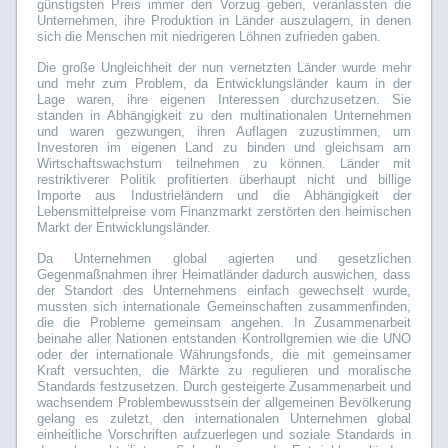
günstigsten Preis immer den Vorzug geben, veranlassten die
Unternehmen, ihre Produktion in Länder auszulagern, in denen
sich die Menschen mit niedrigeren Löhnen zufrieden gaben.
Die große Ungleichheit der nun vernetzten Länder wurde mehr
und mehr zum Problem, da Entwicklungsländer kaum in der
Lage waren, ihre eigenen Interessen durchzusetzen. Sie
standen in Abhängigkeit zu den multinationalen Unternehmen
und waren gezwungen, ihren Auflagen zuzustimmen, um
Investoren im eigenen Land zu binden und gleichsam am
Wirtschaftswachstum teilnehmen zu können. Länder mit
restriktiverer Politik profitierten überhaupt nicht und billige
Importe aus Industrieländern und die Abhängigkeit der
Lebensmittelpreise vom Finanzmarkt zerstörten den heimischen
Markt der Entwicklungsländer.
Da Unternehmen global agierten und gesetzlichen
Gegenmaßnahmen ihrer Heimatländer dadurch auswichen, dass
der Standort des Unternehmens einfach gewechselt wurde,
mussten sich internationale Gemeinschaften zusammenfinden,
die die Probleme gemeinsam angehen. In Zusammenarbeit
beinahe aller Nationen entstanden Kontrollgremien wie die UNO
oder der internationale Währungsfonds, die mit gemeinsamer
Kraft versuchten, die Märkte zu regulieren und moralische
Standards festzusetzen. Durch gesteigerte Zusammenarbeit und
wachsendem Problembewusstsein der allgemeinen Bevölkerung
gelang es zuletzt, den internationalen Unternehmen global
einheitliche Vorschriften aufzuerlegen und soziale Standards in