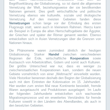
Begriffserklärung der Globalisierung, so ist damit die allgemeine
Vernetzung der Welt, beziehungsweise der sie bevölkernden
Nationen gemeint. Dies greift wirtschaftliche und politische
Vernetzung ebenso wie kulturelle, soziale und ökologische
Vernetzung. Auf den meisten Gebieten fanden diese
Vernetzungen
schon lange vor der Erfindung des ersten
Flugzeugs statt, wenn auch in kleinerem Rahmen. Hierzu kann
als Beispiel in Europa die alten Herrschaftsgebiete der Ägypter,
der Griechen und später der Römer genannt werden. Ebenso
entwickelten sich in Asien Vernetzungen über die Grenzen von
Nationen hinaus.
Die Phänomene waren zumindest ähnlich der heutigen
Globalisierung: Starker
Handel
zwischen verschiedenen
Regionen der Erde, wirtschaftliche
Kooperation
sowie
Austausch von Arbeitskräften, Gütern und somit auch Kulturen.
Der größte Unterschied war nur, dass es weniger zu
zwischenstaatlichen Kooperationen kam, sondern die neuen
Gebiete vornehmlich von einer „Weltmacht“ einverleibt wurden.
Viele Historiker benennen deshalb den Beginn der Globalisierung
auch mit dem Eintreten der Kolonisation im 15. Jahrhundert.
Hier wurden zum ersten Mal neue Kontinente besiedelt, fremde
Waren ausgetauscht und Produktionen ausgelagert. Im Laufe
der folgenden Jahrhunderte entwickelten sich wachsende
Migrationsprozesse und ein erweitertes Verständnis für fremde
Kulturen sowohl in den Ländern des Abendlandes, als auch in
den besetzten Gebieten.