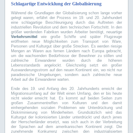
Schlagartige Entwicklung der Globalisierung
Während die Grundlagen der Globalisierung schon lange vorher
gelegt waren, erfährt der Prozess im 19. und 20. Jahrhundert
eine schlagartige Beschleunigung durch das Auftreten der
industriellen Revolution und dem technischen Fortschritt. In den
größer werdenden Fabriken wurden Arbeiter benötigt, neuartige
Verkehrsmittel
wie große Schiffe und später Flugzeuge
eröffneten neue Möglichkeiten zum Transport von Ware,
Personen und Kulturgut über große Strecken. Es werden riesige
Mengen an Waren aus fernen Ländern nach Europa gebracht,
um die wachsenden Bedürfnisse der Bewohner zu stillen und
zahlreiche Einwanderer wurden durch die höheren
Lebensstandards angelockt. Gleichzeitig setzt ein großer
Auswanderungsstrom auf den neuen Kontinent ein, wo nicht nur
paradiesische Umgebungen, sondern auch zahlreiche neue
Arbeit auf die Einwanderer warten.
Ende des 19. und Anfang des 20. Jahrhunderts erreicht der
Migrationsumfang auf der Welt einen Umfang, den er bis heute
nicht wieder erreicht hat. Es kommt auf beiden Seiten zum
großen Zusammentreffen von Kulturen und den damit
einhergehenden sozialen Problemen wie Unterdrückung und
Diskriminierung von Minderheiten. Grundsätzlich wird das
Kulturgut der kolonisierten Länder unterdrückt und durch jenes
der Herrscherländer ersetzt, was sich auch in der Verbreitung
der Sprachen auf dem amerikanischen Kontinent zeigt. Die
zunehmende Konkurrenz zwischen den industrialisierten